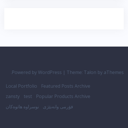
Powered by WordPress
|
Theme:
Talon
by aThemes.
Local Portfolio
Featured Posts Archive
zansty
test
Popular Products Archive
فۆرمی وانەبێژی
نوسراوە هاتوەکان