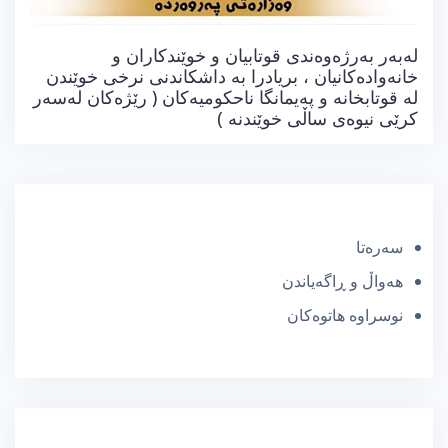
لەبەر بەرژەوەندی قوتابیان و خوێندکاران و
خانەوادەکانیان ، بریادرا بە داشکاندنی نرخی خوێندن
لە قوتابخانە و پەیمانگا ناحکومیەکان ( رێژەکان لەسەر
کرێی نیوەی ساڵی خوێندنە )
سەرەتا
هەواڵ و ڕاگەیاندن
نوسراوە هاتوەکان