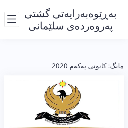
Ski
بەڕێوەبەرایەتی گشتی
t
conten
پەروەردەی سلێمانی
مانگ:
كانونی یه‌كه‌م 2020