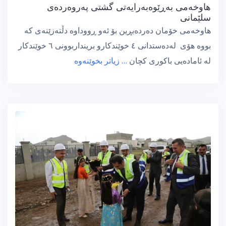
هاوخەمی بەڕێوەبەرایەتی گشتی پەروەردەی
سلێمانی
هاوخەمی خۆمان دەردەبڕين بۆ ئەو ڕووداوە دڵتەزێنەی کە
بووە هۆی لەدەستدانی ٤ خوێندکارو برینداربوونی ٦ خوێندکار
لە ئامادەیی باکوری کچان
… زیاتر بخوێنەوە