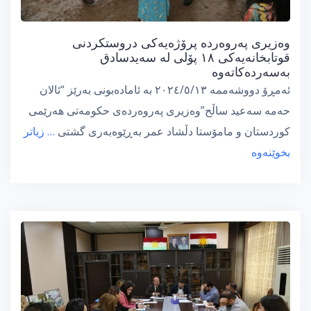
وەزیری پەروەردە پرۆژەیەكی دروستکردنی
قوتابخانەیەكی ١٨ پۆلی لە سەیدسادق
بەسەردەكاتەوە
ئەمڕۆ دووشەممە ٢٠٢٤/٥/١٣ بە ئامادەبونی بەرێز “ئالان
حەمە سەعید ساڵح”وەزیری پەروەردەی حکومەتی هەرێمی
کوردستان و مامۆستا دڵشاد عمر بەڕێوەبەری گشتی
… زیاتر
بخوێنەوە