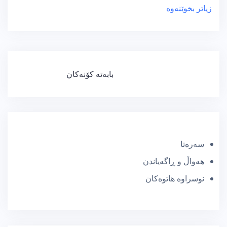
زیاتر بخوێنەوە
ڕێنیشاندەری
بابەتە کۆنەکان
بابەتەکان
سەرەتا
هەواڵ و ڕاگەیاندن
نوسراوە هاتوەکان