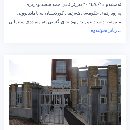
ئەمشەو ٢٠٢٤/٥/١٤ بەڕێز ئالان حمە سعيد وەزیری
پەروەردەی حکومەتی هەرێمی کوردستان بە ئامادەبوونی
مامۆستا دڵشاد عمر بەڕێوەبەری گشتی پەروەردەی سلێمانی
… زیاتر بخوێنەوە