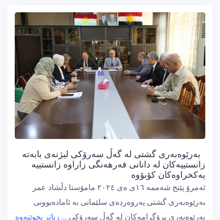
بەرێوەبەری گشتی لە گەڵ سەرۆكی لیژنەی بابەتە
زانستییەكان لە دانانی فەرهەنگی زاراوە زانستییە
یەكخراوەكان كۆبۆوە
ئەمرۆ پێنج شەممە ١٦ی ەی ٢٠٢٤ مامۆستا دڵشاد عمر
بەرێوەبەری گشتی پەروەردەی سلێمانی بە ئامادەبوونی
بەرێوەبەری پرۆگرامەكان لە گەڵ سەرۆكی
… زیاتر بخوێنەوە