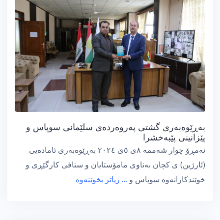
بەڕێوەبەری گشتی پەروەردەی سلێمانی سوپاس و
پێزانینی پێبەخشرا
ئەمڕۆ چوار شەممە ٨ی ٥ی ٢٠٢٤ بەڕێوەبەری ئامادەیی
(ئارژین) ی کچان بەناوی مامۆستایان و ستافی کارگێڕی و
خوێندکارانەوە سوپاس و
… زیاتر بخوێنەوە