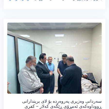
سەردانی وەزیری پەروەردە بۆ لای بریندارانی
ڕووداوەکەی ئەمڕۆی ڕێگەی کەلار – کفری