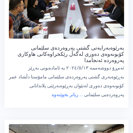
بەرێوەبەرایەتى گشتى پەروەردەى سلێمانى
کۆبونەوەى دەورى لەگەڵ رێکخراوەکانى هاوکارى
پەروەردە ئەنجامدا
ئەمڕۆ دووشەممە ٢٠٢٤/٥/١٣ بە ئامادەبونى بەڕێز
بەڕێوەبەرى گشتى پەروەردەى سلێمانى مامۆستا دڵشاد عمر
کۆبونەوەى دەورى لەنێوان بەڕێوەبەرێتى پلاندانانى
پەروەردەیی سلێمانى
… زیاتر بخوێنەوە