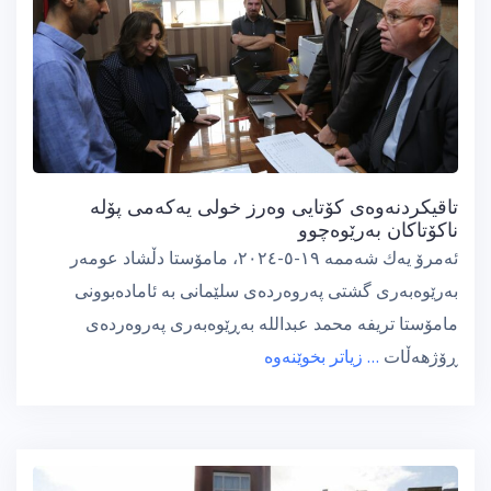
تاقیکردنەوەی کۆتایی وەرز خولی یەکەمی پۆلە
ناکۆتاکان بەرێوەچوو
ئەمرۆ یەك شەممە ١٩-٥-٢٠٢٤، مامۆستا دڵشاد عومەر
بەرێوەبەری گشتی پەروەردەی سلێمانی بە ئامادەبوونی
مامۆستا تریفە محمد عبداللە بەڕێوەبەری پەروەردەی
ڕۆژهەڵات
… زیاتر بخوێنەوە