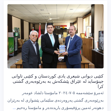
كتێبی دیوانی شیعری یادی كوردستان و كتێبی تاوانی
جینۆساید لە عێراق پێشكەش بە بەرێوەبەری گشتی
كرا
ئەمرۆ سێشەممە ٥-٧-٢٠٢٤ مامۆستا دلشاد عومەر
بەڕێوەبەری گشتی پەروەردەی سلێمانی پێشوازی لە بەرێزان
د.هونەر ئەمین پرۆفیسۆری یاریدەدەر و مامۆستا رەحیم
…