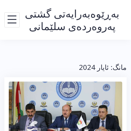
Ski
بەڕێوەبەرایەتی گشتی
t
conten
پەروەردەی سلێمانی
مانگ:
ئایار 2024