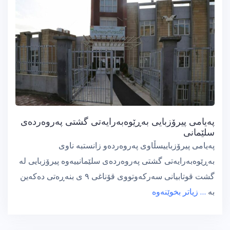
پەیامی پیرۆزبایی بەڕێوەبەرایەتی گشتی پەروەردەی
سلێمانی
پەیامی پیرۆزباییسڵاوی پەروەردەو زانستبە ناوی
بەڕێوەبەرایەتی گشتی پەروەردەی سلێمانییەوە پیرۆزبایی لە
گشت قوتابیانی سەرکەوتووی قۆناغی ٩ ی بنەڕەتی دەکەین
بە
… زیاتر بخوێنەوە