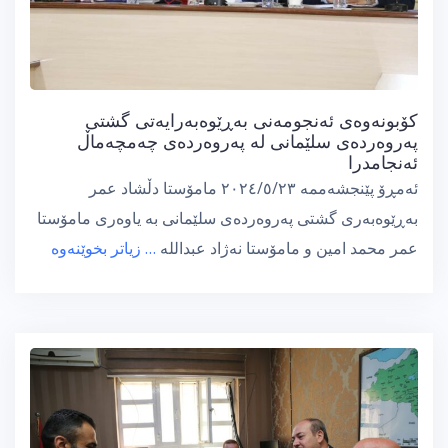
کۆبونەوەی ئەنجومەنی بەڕێوەبەرایەتی گشتی
پەروەردەی سلێمانی لە پەروەردەی چەمچەماڵ
ئەنجامدرا
ئەمڕۆ پێنجشەممە ٢٠٢٤/٥/٢٣ مامۆستا دڵشاد عمر
بەڕێوەبەری گشتی پەروەردەی سلێمانی بە یاوەری مامۆستا
عمر محمد امین و مامۆستا نەژاد عبداللە
… زیاتر بخوێنەوە