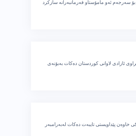
بۆ سەرجەم ئەو مامۆستاو فەرمانبەرانە سازكرد
اوی ئازادی لاوانی كوردستان دەكات بەبۆنەی
 خاوەن پێداویستی تایبەت دەكات لەبەرامبەر