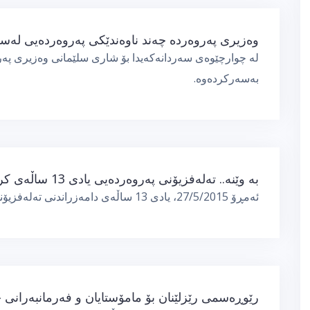
وەزیری پەروەردە چەند ناوەندێكی پەروەردەیی لەسل
لە چوارچێوەی سەردانەكەیدا بۆ شاری سلێمانی وەزیری پەر
بەسەركردەوە.
بە وێنە.. تەلەفزیۆنی پەروەردەیی یادی 13 ساڵەی كردەوە
ئەمڕۆ 27/5/2015، یادی 13 ساڵەی دامەزراندنی تەلەفزیۆنی پەروەردەیی كرایەوە
رێوڕەسمی رێزلێنان بۆ مامۆستایان و فەرمانبەرانی 