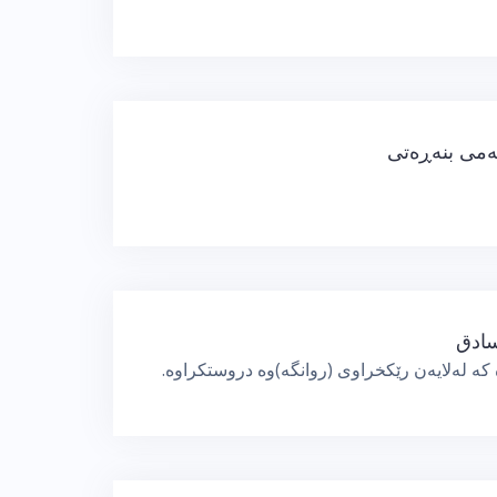
شەمی بنەڕەتی
سادق
كە لەلایەن رێكخراوی (روانگە)وە دروستكراوە.