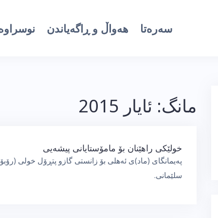
سەرەتا
هەواڵ و ڕاگەیاندن
نوسراوە 
مانگ:
ئایار 2015
خولێكی راهێنان بۆ مامۆستایانی پیشەیی
پەیمانگای (ماد)ی ئەهلی بۆ زانستی گازو پتڕۆل خولی (رۆبۆت
سلێمانی.