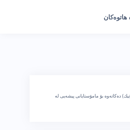
هاتوەکان
یك) دەكاتەوە بۆ مامۆستایانی پیشەیی لە