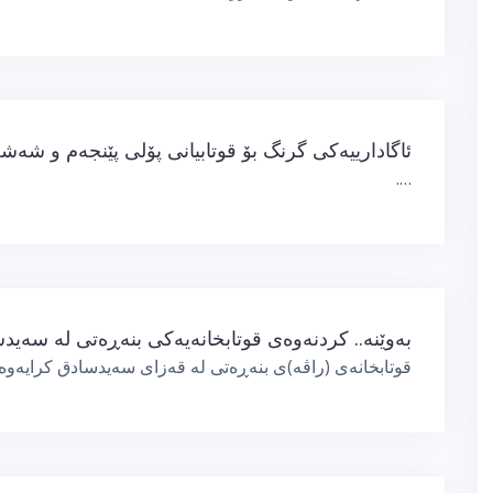
ئاگادارییەكی گرنگ بۆ قوتابیانی پۆلی پێنجەم و شە
….
بەوێنە.. كردنەوەی قوتابخانەیەكی بنەڕەتی لە سەید
قوتابخانەی (راڤە)ی بنەڕەتی لە قەزای سەیدسادق كرایەوە 