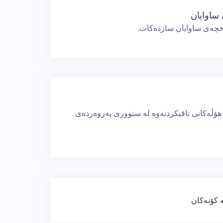
ساوایان
باخچەی ساوایان سازدەكات.
ۆڵەكانی تاقیكردنەوە لە سنووری پەروەردەی
ە کۆنەکان