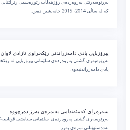
بەڕێوەبەرێتی پەروەردەی رۆژهەڵات رێوڕەسمی رێزلێنانی 
كە لە ساڵی 2014- 2015 خانەنشین دەبن.
پیرۆزبایی یادی دامەزراندنی رێكخراوی ئازادی لاوان
بەڕێوەبەری گشتی پەروەردەی سلێمانی پیرۆزبایی لە رێكخر
یادی دامەزراندنیەوە.
سەرەڕای كەمئەندامی بەنمرەی بەرز دەرچووە
بەڕێوەبەری گشتی پەروەردەی سلێمانی ستایشی قوتابییەكی
بەدەستهێنانی نمرەی بەرز.