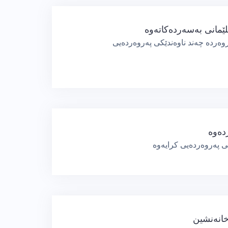
ێمانی بەسەردەكاتەوە
وەردە چەند ناوەندێكی پەروەردەیی
خانەنشین