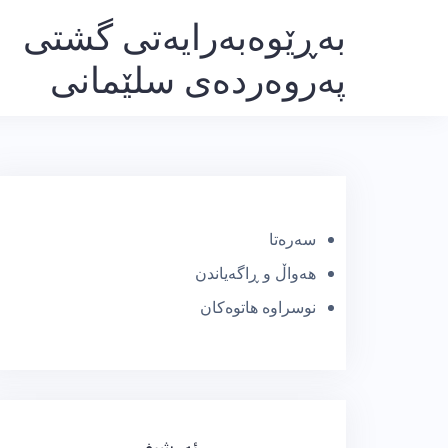
Ski
بەڕێوەبەرایەتی گشتی
t
پەروەردەی سلێمانی
conten
سەرەتا
هەواڵ و ڕاگەیاندن
نوسراوە هاتوەکان
ئەرشیف