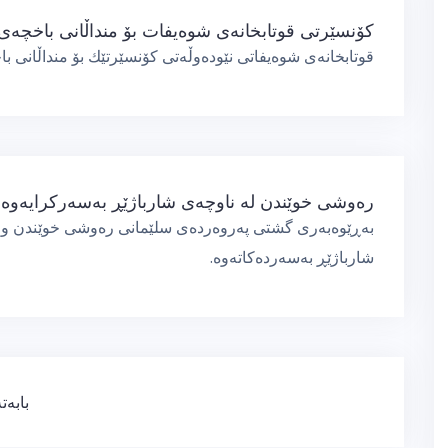
كۆنسێرتی قوتابخانەی شوەیفات بۆ منداڵانی باخچەی 
قوتابخانەی شوەیفاتی نێودەوڵەتی كۆنسێرتێك بۆ منداڵانی 
رەوشی خوێندن لە ناوچەی شارباژێڕ بەسەركرایەوە
بەڕێوەبەری گشتی پەروەردەی سلێمانی رەوشی خوێندن و ه
شارباژێڕ بەسەردەكاتەوە.
ڕێنیشاندەری
بابەت
بابەتەکان