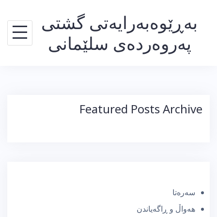
Ski
بەڕێوەبەرایەتی گشتی
t
conten
پەروەردەی سلێمانی
Featured Posts Archive
سەرەتا
هەواڵ و ڕاگەیاندن