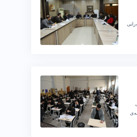
رانی
ی
نەی