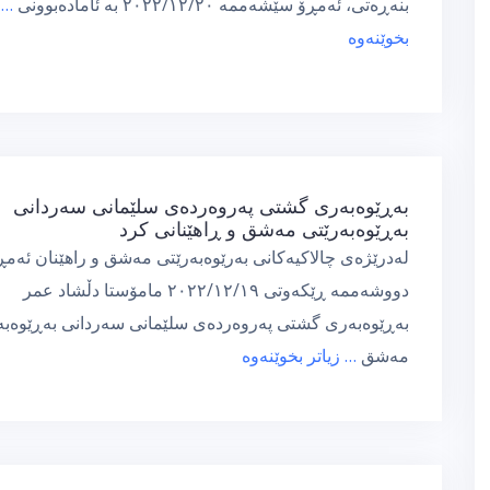
بنەڕەتی، ئەمڕۆ سێشەممە ٢٠٢٢/١٢/٢٠ بە ئامادەبوونی
… 
بخوێنەوە
بەڕێوەبەری گشتی پەروەردەی سلێمانی سەردانی
بەڕێوەبەرێتی مەشق و ڕاهێنانی کرد
لەدرێژەی چالاكیەكانی بەرێوەبەرێتی مەشق و راهێنان ئەمڕ
دووشەممە ڕێکەوتی ٢٠٢٢/١٢/١٩ مامۆستا دڵشاد عمر
بەڕێوەبەری گشتی پەروەردەی سلێمانی سەردانی بەڕێوەبە
مەشق
… زیاتر بخوێنەوە