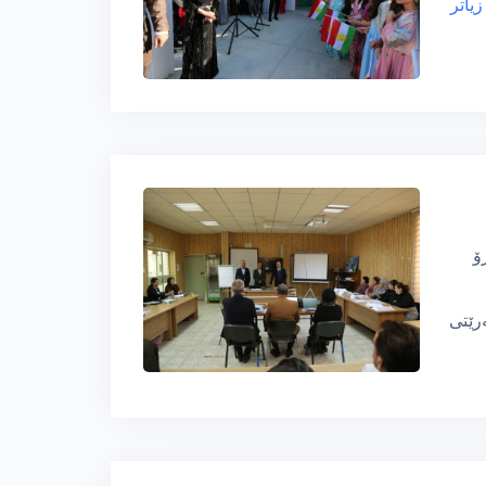
زیاتر
ۆ
رێتی