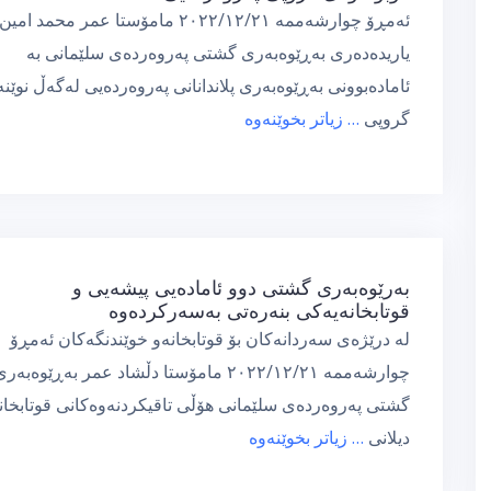
ئەمڕۆ چوارشەممە ٢٠٢٢/١٢/٢١ مامۆستا عمر محمد امین
یاریدەدەری بەڕێوەبەری گشتی پەروەردەی سلێمانی بە
ئامادەبوونی بەڕێوەبەری پلاندانانی پەروەردەیی لەگەڵ نوێنە
گروپی
… زیاتر بخوێنەوە
بەرێوەبەری گشتی دوو ئامادەیی پیشەیی و
قوتابخانەیەكی بنەرەتی بەسەركردەوە
لە درێژەی سەردانەکان بۆ قوتابخانەو خوێندنگەکان ئەمڕۆ
چوارشەممە ٢٠٢٢/١٢/٢١ مامۆستا دڵشاد عمر بەڕێوەبەر
گشتی پەروەردەی سلێمانی هۆڵی تاقیکردنەوەکانی قوتابخا
دیلانی
… زیاتر بخوێنەوە