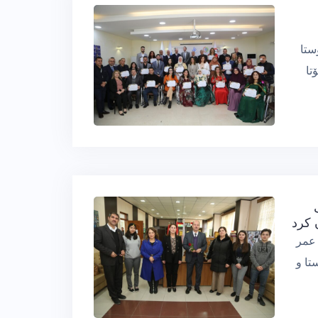
ی مامۆستا
تا
 کرد
تا دڵشاد عمر
تا و