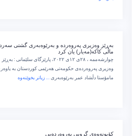
بەڕێز وەزیری پەروەردە و بەرێوەبەری گشتی سەرد
ماڵی کاکە(مەیار) یان کرد
چوارشەممە ، ٢٨ی ١٢ی ٢٠٢٢، پارێزگای سلێمانی : بەڕێز
وەزیری پەروەردەی حکومەتی هەرێمی کوردستان بە یاوەر
مامۆستا دڵشاد عمر بەرێوەبەری
… زیاتر بخوێنەوە
کۆبونەوەی گروپی پەروەردەیی