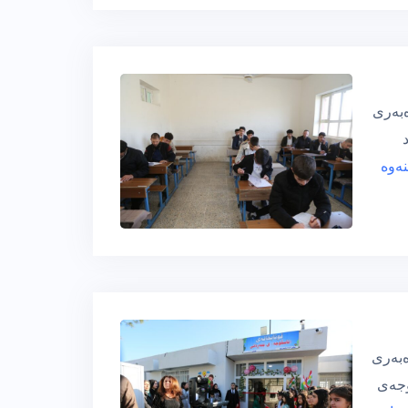
ەڕێوەبەری
نەوە
ەبەری
وجەی