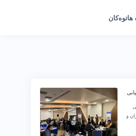
هاتوەکان
انی
ی
ان و