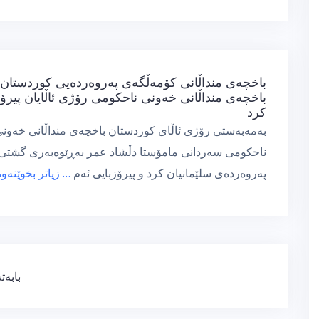
باخچەی منداڵانی کۆمەڵگەی پەروەردەیی کوردستان 
باخچەی منداڵانی خەونی ناحکومی رۆژی ئاڵایان پیرۆ
كرد
بەمەبەستی رۆژی ئاڵای کوردستان باخچەی منداڵانی خەون
ناحکومی سەردانی مامۆستا دڵشاد عمر بەڕێوەبەری گشتی
پەروەردەی سلێمانیان کرد و پیرۆزبایی ئەم
… زیاتر بخوێنەوە
ڕێنیشاندەری
بابەت
بابەتەکان