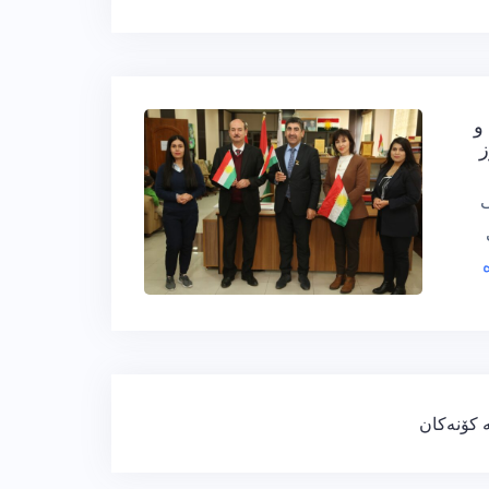
و
ز
ی
ە کۆنەکان