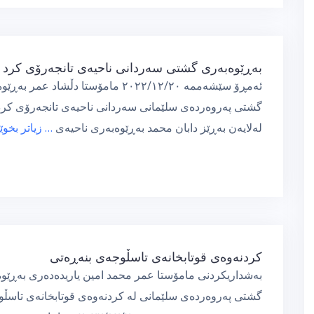
بەڕێوەبەری گشتی سەردانی ناحیەی تانجەرۆی کرد
ئەمڕۆ سێشەممە ٢٠٢٢/١٢/٢٠ مامۆستا دڵشاد عمر ب
گشتی پەروەردەی سلێمانی سەردانی ناحیەی تانجەرۆی کرد
لەلایەن بەڕێز دابان محمد بەڕێوەبەری ناحیەی
… زیاتر بخوێ
کردنەوەی قوتابخانەی تاسڵوجەی بنەڕەتی
بەشداریکردنی مامۆستا عمر محمد امین یاریدەدەری بەڕێو
گشتی پەروەردەی سلێمانی لە کردنەوەی قوتابخانەی تاسڵ