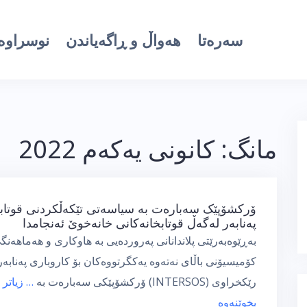
سەرەتا
هەواڵ و ڕاگەیاندن
نوسراوە 
مانگ:
كانونی یه‌كه‌م 2022
ۆرکشۆپێک سەبارەت بە سیاسەتی تێکەڵکردنی قوتابی
پەنابەر لەگەڵ قوتابخانەکانی خانەخوێ ئەنجامدا
بەڕێوەبەرێتی پلاندانانی پەروردەیی بە هاوکاری و هەماهەنگ
کۆمیسیۆنی باڵای نەتەوە یەکگرتووەکان بۆ کاروباری پەنابەر
رێکخراوی (INTERSOS) ۆرکشۆپێکی سەبارەت بە
… زیاتر
بخوێنەوە