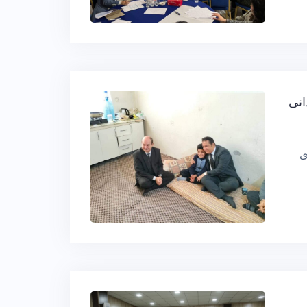
انی
ی