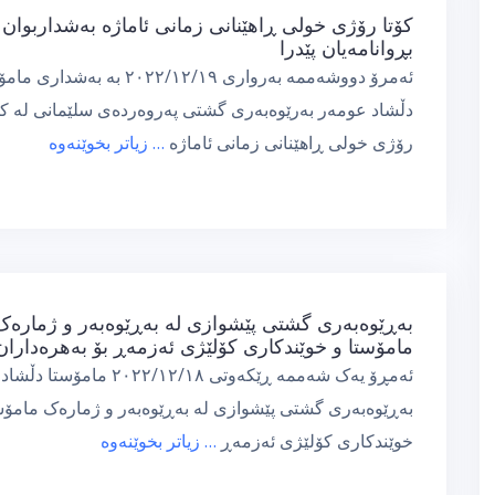
كۆتا رۆژی خولی ڕاهێنانی زمانی ئاماژە بەشداربوان
بڕوانامەیان پێدرا
ئەمرۆ دووشەممە بەرواری ٢٠٢٢/١٢/١٩ بە بەشدار
دڵشاد عومەر بەرێوەبەری گشتی پەروەردەی سلێمانی لە كۆ
رۆژی خولی ڕاهێنانی زمانی ئاماژە
… زیاتر بخوێنەوە
بەڕێوەبەری گشتی پێشوازی لە بەڕێوەبەر و ژمارەک
مامۆستا و خوێندکاری کۆلێژی ئەزمەڕ بۆ بەهرەداران
ئەمڕۆ یەک شەممە ڕێکەوتی ٢٠٢٢/١٢/١٨ مامۆس
بەڕێوەبەری گشتی پێشوازی لە بەڕێوەبەر و ژمارەک مامۆس
خوێندکاری کۆلێژی ئەزمەڕ
… زیاتر بخوێنەوە