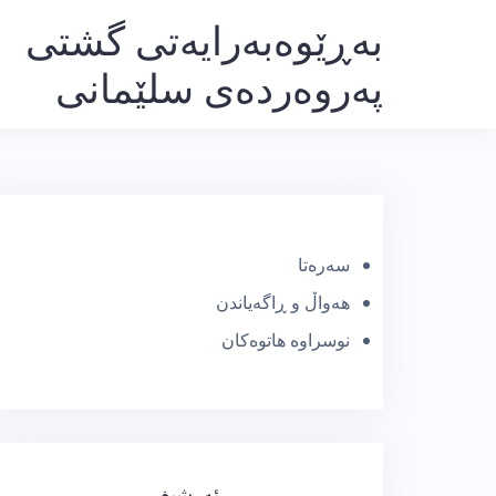
Ski
بەڕێوەبەرایەتی گشتی
t
پەروەردەی سلێمانی
conten
سەرەتا
هەواڵ و ڕاگەیاندن
نوسراوە هاتوەکان
ئەرشیف