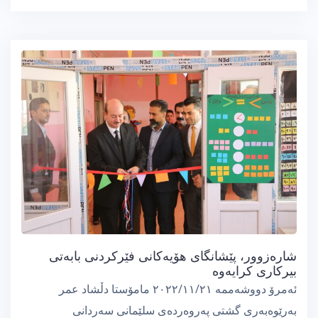
شارەزوور، پێشانگای هۆیەكانی فێركردنی بابەتی
بیركاری كرایەوە
ئەمرۆ دووشەممە ٢٠٢٢/١١/٢١ مامۆستا دڵشاد عمر
بەرێوەبەری گشتی پەروەردەی سلێمانی سەردانی