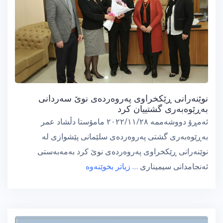
نوێنەرانی ڕێکخراوی پەروەردەی نوێ سەردانی
بەڕێوەبەری گشتییان کرد
ئەمڕۆ دووشەممە ٢٠٢٢/١١/٢٨ مامۆستا دڵشاد عمر
بەڕێوەبەری گشتی پەروەردەی سلێمانی پێشوازی لە
نوێنەرانی ڕێکخراوی پەروەردەی نوێ کرد بەمەبەستی
ئەنجامدانی سیمیناری
… زیاتر بخوێنەوە