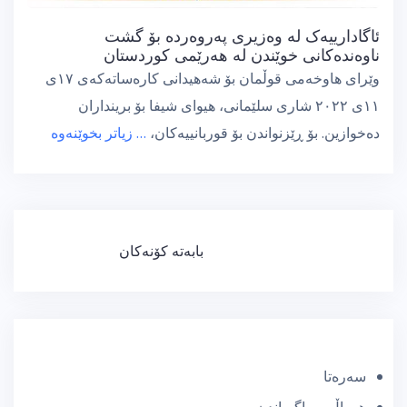
ئاگادارییەک لە وەزیری پەروەردە بۆ گشت
ناوەندەکانی خوێندن لە هەرێمی کوردستان
وێرای هاوخەمی قوڵمان بۆ شەهیدانی کارەساتەکەی ١٧ی
١١ی ٢٠٢٢ شاری سلێمانی، هیوای شیفا بۆ برینداران
دەخوازین. بۆ ڕێزنواندن بۆ قوربانییەکان،
… زیاتر بخوێنەوە
ڕێنیشاندەری
بابەتە کۆنەکان
بابەتەکان
سەرەتا