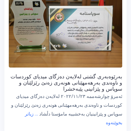
بەرێوەبەری گشتی لەلایەن دەزگای میدیای كوردسات
و ناوەندی بەرهەمهێنانی هونەری زەنێ رێزلێنان و
سوپاس و پێزانینی پێبەخشرا
ئەمرۆ چوارشەممە ٢٠٢٢/١١/٢٣ لەلایەن دەزگای میدیای
كوردسات و ناوەندی بەرهەمهێنانی هونەری زەنێ رێزلێنان و
سوپاس و پێزانینیان بەخشییە مامۆستا دڵشاد
… زیاتر
بخوێنەوە