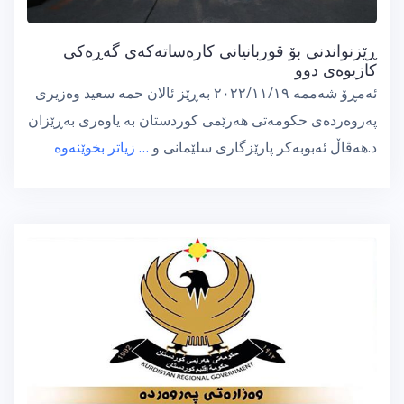
ڕێزنواندنی بۆ قوربانیانی کارەساتەکەی گەڕەکی
کازیوەی دوو
ئەمڕۆ شەممە ٢٠٢٢/١١/١٩ بەڕێز ئالان حمە سعید وەزیری
پەروەردەی حکومەتی هەرێمی کوردستان بە یاوەری بەڕێزان
د.هەڤاڵ ئەبوبەکر پارێزگاری سلێمانی و
… زیاتر بخوێنەوە