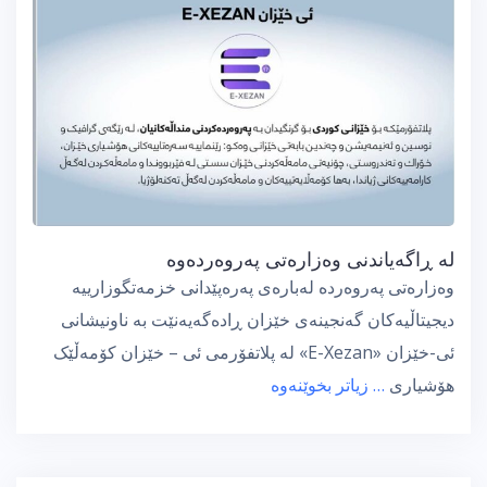
لە ڕاگەیاندنی وەزارەتی پەروەردەوە
وەزارەتی پەروەردە لەبارەی پەرەپێدانی خزمەتگوزارییە
دیجیتاڵیەکان گەنجینەی خێزان ڕادەگەیەنێت بە ناونیشانی
ئی-خێزان «E-Xezan» لە پلاتفۆرمی ئی – خێزان کۆمەڵێک
ھۆشیاری
… زیاتر بخوێنەوە