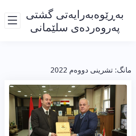
Ski
بەڕێوەبەرایەتی گشتی
t
conten
پەروەردەی سلێمانی
مانگ:
تشرینی دووه‌م 2022