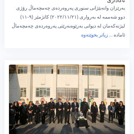
بەرێزان وانەبێژانی سنوری پەروەردەی چەمچەماڵ رۆژی
دوو شەممە لە بەرواری (٢٠٢٢/١١/٢١) كاتژمێر (٩-١١)
لیژنەكەمان لە دیوانی بەرێوەبەرێتی پەروەردەی چەمچەماڵ
ئامادە
… زیاتر بخوێنەوە