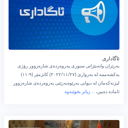
ئاگاداری
بەرێزان وانەبێژانی سنوری پەروەردەی شارەزوور رۆژی
یەكشەممە لە بەرواری (٢٠٢٢/١١/٢٧) كاتژمێر (٩-١١)
لیژنەكەمان لە دیوانی بەرێوەبەرێتی پەروەردەی شارەزوور
ئامادە دەبین،
… زیاتر بخوێنەوە