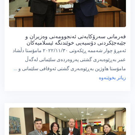
فەرمانی سەرۆکایەتی ئەنجوومەنی وەزیران و
جێبەجێکردنی دۆسیەیی خوێندنگە ئیسلامیەکان
ئەمڕۆ چوار شەممە ڕێکەوتی ٢٠٢٢/١١/٣٠ مامۆستا دڵشاد
عمر بەڕێوەبەری گشتی پەروەردەی سلێمانی لەگەڵ
مامۆستا هاوژین بەڕێوەبەری گشتی ئەوقافی سلێمانی و
…
زیاتر بخوێنەوە