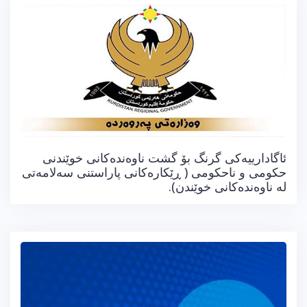
ئاگادارییەکی گرنگ بۆ گشت ناوەندەکانی خوێندنی
حکومی و ناحکومی ( ڕێکارەکانی پاراستنی سەلامەتی
لە ناوەندەکانی خوێندن).