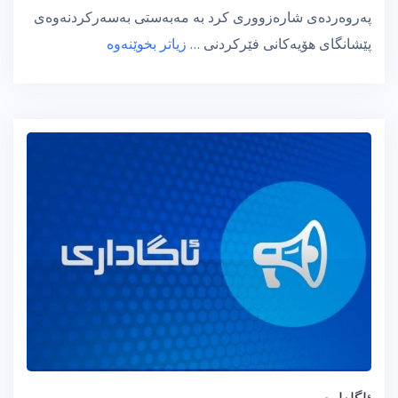
پەروەردەی شارەزووری كرد بە مەبەستی بەسەركردنەوەی
پێشانگای هۆیەكانی فێركردنی
… زیاتر بخوێنەوە
ئاگاداری