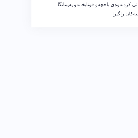
تی كردنه‌وه‌ی باخچه‌و قوتابخانه‌و په‌یمانگا
ییه‌كان راگیرا