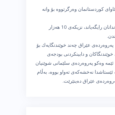
مۆستای ڕۆژئاوای كوردستانمان وه‌رگرتووه‌ بۆ وانه‌
سه‌باره‌ت به‌ ئاواره‌ ناوخۆییه‌كانیش، به‌ڕێوبه‌ری پلاندانان رایگه‌یاند، نزیكه‌ی 10 هه‌زار
دن.
په‌روه‌رده‌ی عێراق چه‌ند خوێندنگایه‌ك بۆ
دنی خوێندنگاكان و دابینكردنی بودجه‌ی
 ئێمه‌ وه‌كو په‌روه‌رده‌ی سلێمانی شوێنیان
 ئێستاشدا نه‌خشه‌كه‌ی ته‌واو بووه‌، به‌ڵام
په‌روه‌رده‌ی عێراق ده‌ینێرێت.