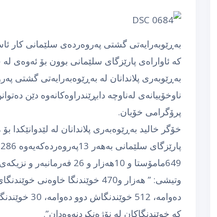
به‌ڕێوبه‌رایه‌تی گشتی په‌روه‌رده‌ی سلێمانی كار ئاسا
كه‌ ئاواراه‌ی پارێزگای سلێمانی بوون بۆ ئه‌وه‌ی له‌ 
به‌ڕێوبه‌ری پلاندانان له‌ به‌ڕێوه‌به‌رایه‌تی گشتی په‌ر
ناوخۆییانه‌ی له‌ناوچه‌ دابڕێندراوه‌كانه‌وه‌ دێن ده‌توا
پرۆگرامی‌ خۆیان.
خۆگر خالید به‌ڕێوه‌به‌ری پلاندانان له‌ لێدوانێكدا ب
649مامۆستا و 10هه‌زار و 26 فه‌رمانبه‌ر و نزیكه‌ی 500 هه‌زار خوێندكار هه‌یه‌”.
ده‌وامه‌، 512 خو
كه‌ خوێندنگاكان له‌ نۆژه‌نكردنه‌وه‌دان”.