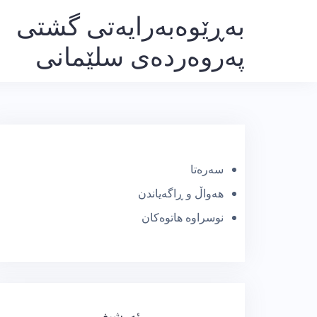
Ski
بەڕێوەبەرایەتی گشتی
t
پەروەردەی سلێمانی
conten
سەرەتا
هەواڵ و ڕاگەیاندن
نوسراوە هاتوەکان
ئەرشیف