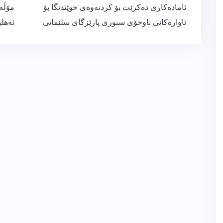
ڕێدۆزیی
ئامادەكاری دەكرێت بۆ كردنەوەی خوێندنگا بۆ
مۆڵه‌
بابەت
ئاوارەكانی ناوخۆى سنوری پارێزگای سلێمانی
ئه‌هل