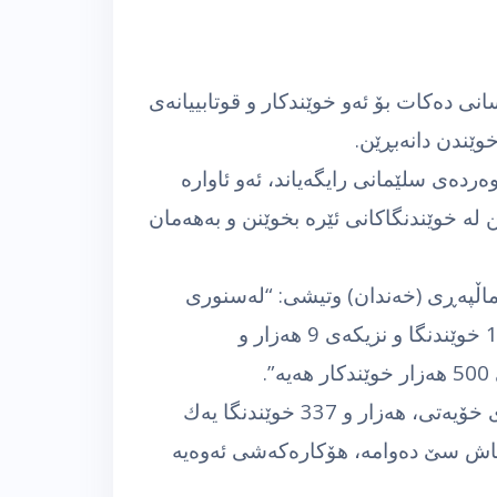
نی ده‌كات بۆ ئه‌و خوێندكار و قوتابییانه‌ی
خوێندن دانه‌بڕێن.
وه‌رده‌ی سلێمانی رایگه‌یاند، ئه‌و ئاواره‌
نن له‌ خوێندنگاكانی ئێره‌ بخوێنن و به‌هه‌مان
ۆ ماڵپه‌ڕی (خه‌ندان) وتیشی: “له‌سنوری
پارێزگای سلێمانی به‌هه‌ر 13په‌روه‌رده‌كه‌یه‌وه‌ 1286 خوێندنگا و نزیكه‌ی 9 هه‌زار و
وتیشی: ” هه‌زار و470 خوێندنگا خاوه‌نی خوێندنگای خۆیه‌تی، هه‌زار و 337 خوێندنگا یه‌ك
ێندنگاش دوو ده‌وامه‌، 30 خوێندنگاش سێ ده‌وامه‌، هۆكاره‌كه‌شی ئه‌وه‌یه‌