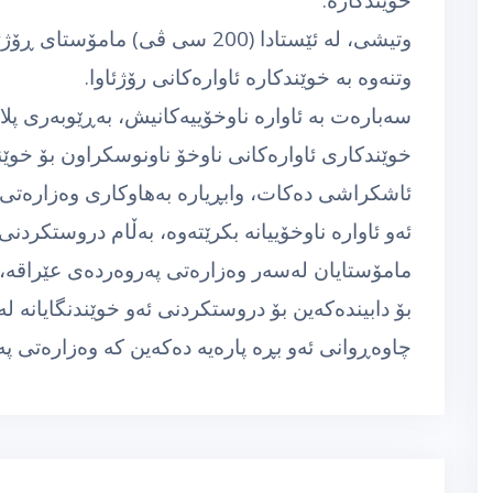
وتیشی‌، له‌ ئێستادا (200 سی ڤی) ما
وتنه‌وه‌ به‌ خوێندكاره‌ ئاواره‌كانی رۆژئاوا.
خوێندكاری ئاواره‌كانی ناوخۆ ناونوسكراون بۆ خوێن
ئاشكراشی ده‌كات، وابڕیاره‌ به‌هاوكاری وه‌زاره‌تی 
ئه‌و ئاواره‌ ناوخۆییانه‌ بكرێته‌وه‌، به‌ڵام دروستكر
مامۆستایان له‌سه‌ر وه‌زاره‌تی په‌روه‌رده‌ی عێراقه‌،
بۆ دابینده‌كه‌ین بۆ دروستكردنی ئه‌و خوێندنگایانه‌ له‌
چاوه‌ڕوانی ئه‌و بڕه‌ پاره‌یه‌ ده‌كه‌ین كه‌ وه‌زاره‌تی 