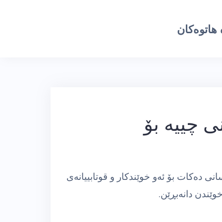
هاتوەکان
ی چییه‌ بۆ
نی ده‌كات بۆ ئه‌و خوێندكار و قوتابییانه‌ی
خوێندن دانه‌بڕێن.