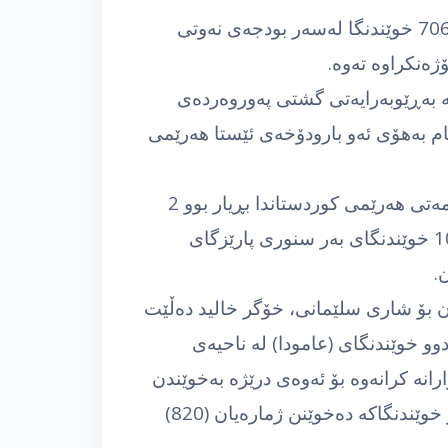
ئه‌وه‌شی خسته‌ڕوو، كه‌ له‌ ساڵی 2012 تا 2014، 706 خوێندنگا له‌سه‌ر بودجه‌ی نه‌وتی
نكراوه‌ ته‌وه‌.
‌ به‌ڕێوبه‌رایه‌تی گشتی په‌وروه‌رده‌ی
ام به‌هۆی ئه‌و بارودۆخه‌ی ئێستا هه‌رێمی
باس له‌وه‌شده‌كات، كه‌ له‌ كابینه‌ی حه‌وته‌می حكومه‌تی هه‌رێمی كوردستاندا بڕیار بوو 2
هه‌زار خوێندنگا دروست بكرێت، له‌و ڕێژه‌یه‌ش 107 خوێندنگای به‌ر سنوری پارێزگای
.
ان بۆ شاری سلێمانی، خۆگر خالید ده‌ڵێت
وو خوێندنگای (عامودا) له‌ ناحیه‌ی
انه‌ كرانه‌وه‌ بۆ ئه‌وه‌ی درێژه‌ به‌خوێندن
بده‌ن، ژماره‌ی ئه‌و خوێندكاره‌ ئاوارانه‌ی له‌ هه‌ردوو خوێندنگاكه‌ ده‌خوێنن ژماره‌یان (820)