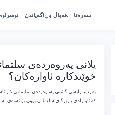
سەرەتا
هەواڵ و ڕاگەیاندن
نوسراوە 
پلانی په‌روه‌رده‌ی سلێمان
خوێندكاره‌ ئاواره‌كان؟
به‌ڕێوبه‌رایه‌تی گشتی په‌روه‌رده‌ی سلێمانی كار ئاسا
كه‌ ئاواراه‌ی پارێزگای سلێمانی بوون بۆ ئه‌وه‌ی له‌ 