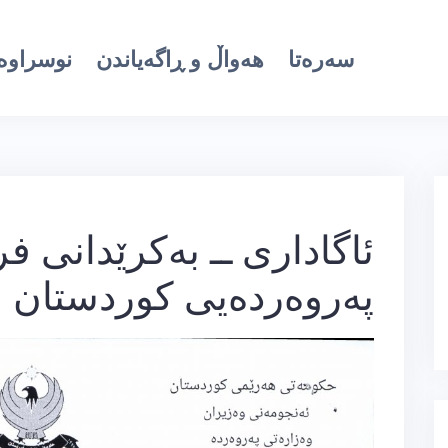
سەرەتا
هەواڵ و ڕاگەیاندن
نوسراوە 
ئاگاداری­ ــ بەكرێدانی
پەروەردەیی كوردستان