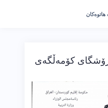
هاتوەکان
 فرۆشگای كۆمەڵگەی