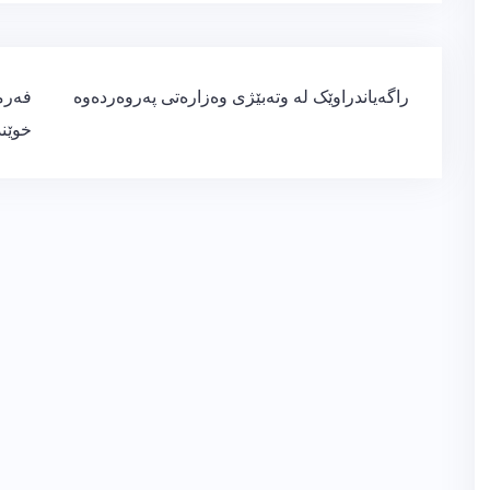
ڕێدۆزیی
راگەیاندراوێک لە وتەبێژی وەزارەتی پەروەردەوە
فەرم
بابەت
خوێند