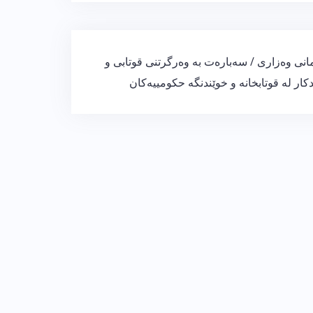
انی وەزاری / سەبارەت بە وەرگرتنی قوتابی و
کار لە قوتابخانە و خوێندنگە حکومییەکان