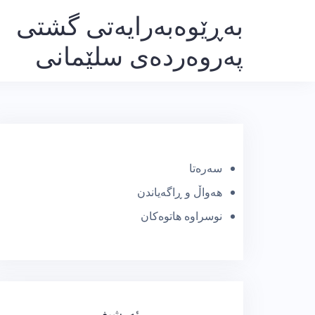
Ski
بەڕێوەبەرایەتی گشتی
t
پەروەردەی سلێمانی
conten
سەرەتا
هەواڵ و ڕاگەیاندن
نوسراوە هاتوەکان
ئەرشیف