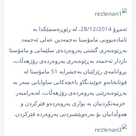
ئەمڕۆ 28/12/2014، لە رێوڕەسمێكدا بە
ئامادەبوونی مامۆستا نەجمەدین عەلی ئەحمەد
بەڕێوەبەری گشتی پەروەردەی سلێمانی و مامۆستا
نازدار ئەحمەد بەڕێوەبەری پەروەردەی رۆژهەڵات،
بڕوانامەی رێزلێنان بەخشرایە 51 مامۆستا لە
قوتابخانەو خوێندنگاو باخچەكانی ساوایانی سەر بە
بەڕێوەبەرێتی پەروەردەی رۆژهەڵات، لەبەرامبەر
خزمەتكردنیان بە بواری پەروەردەو فێركردن و
هەوڵدانیان بۆ بەرەوپێشبردنی پەروەردە فێركردن.