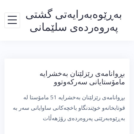
Ski
بەڕێوەبەرایەتی گشتی
t
conten
پەروەردەی سلێمانی
بڕوانامەی رێزلێنان بەخشرایە
مامۆستایانی سەركەوتوو
بڕوانامەی رێزلێنان بەخشرایە 51 مامۆستا لە
قوتابخانەو خوێندنگاو باخچەكانی ساوایانی سەر بە
بەڕێوەبەرێتی پەروەردەی رۆژهەڵات