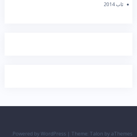
ئاب 2014
Powered by WordPress
|
Theme:
Talon
by aThemes.