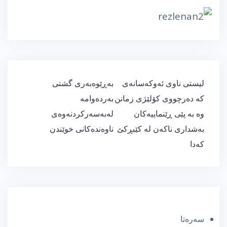
ڕێدۆزیی
لیستی ناوی ئەوكەسانەی
بەڕێوەبەری گشتی
بابەت
كە دەرچووی كۆلێژی زمانن
بەردەوامە
وە بە پێی ڕێنماییەكان
لەبەسەركردنەوەی
بەشداری ناكەن لە كێبڕكێ
ناوەندەكانی خوێندن
كەدا
سەرەتا