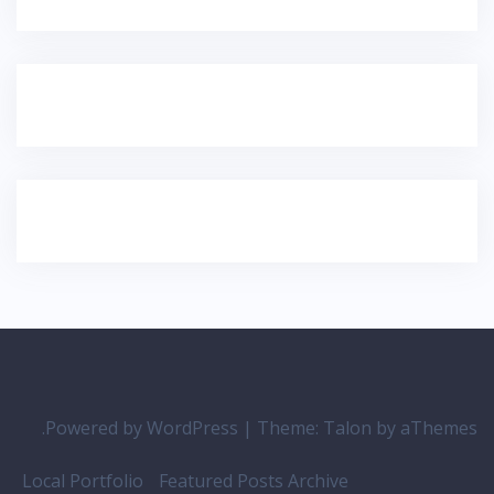
Powered by WordPress
|
Theme:
Talon
by aThemes.
Local Portfolio
Featured Posts Archive