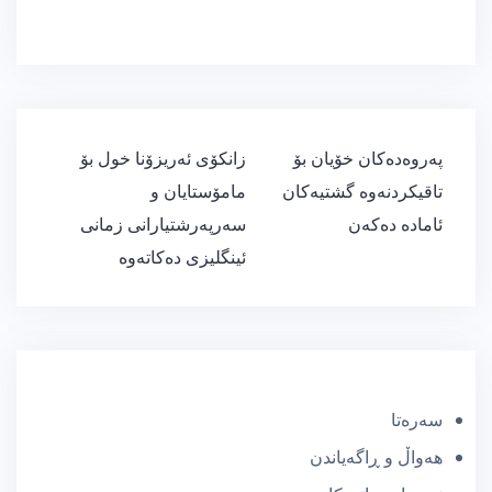
ڕێدۆزیی
پەروەدەكان خۆیان بۆ
زانكۆی ئەریزۆنا خول بۆ
بابەت
تاقیكردنەوە گشتیەكان
مامۆستایان و
ئامادە دەكەن
سەرپەرشتیارانی زمانی
ئینگلیزی دەكاتەوە
سەرەتا
هەواڵ و ڕاگەیاندن