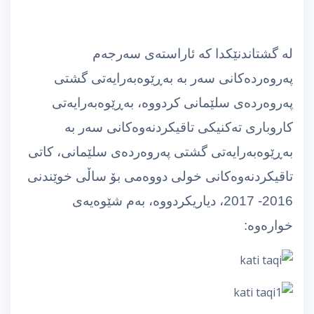
لە گشتاندنێكدا كە ئاراستەی سەرجەم
پەروەردەكانی سەر بە بەڕێوەبەرایەتی گشتی
پەروەردەی سلێمانی كردووە، بەڕێوەبەرایەتی
كاروباری تەكنیكی تاقیكردنەوەكانی سەر بە
بەڕێوەبەرایەتی گشتی پەروەردەی سلێمانی، كاتی
تاقیكردنەوەكانی خولی دووەمی بۆ ساڵی خوێندنی
2016- 2017، دیاریكردووە، بەم شێوەیەی
خوارەوە: