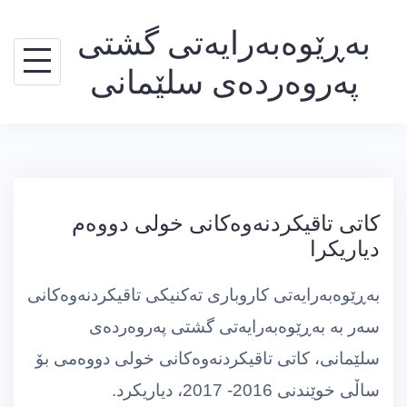
Ski
بەڕێوەبەرایەتی گشتی
t
conten
پەروەردەی سلێمانی
كاتی تاقیكردنەوەكانی خولی دووەم
دیاریكرا
بەڕێوەبەرایەتی كاروباری تەكنیكی تاقیكردنەوەكانی
سەر بە بەڕێوەبەرایەتی گشتی پەروەردەی
سلێمانی، كاتی تاقیكردنەوەكانی خولی دووەمی بۆ
ساڵی خوێندنی 2016- 2017، دیاریكرد.