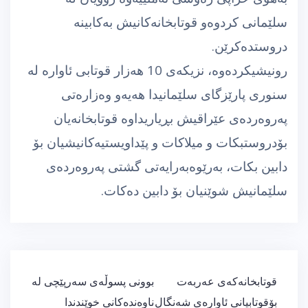
سلێمانی كردوه‌و قوتابخانه‌كانیش به‌كابینه‌
دروستده‌كرێن.
رونیشیكرده‌وه‌، نزیكه‌ی 10 هه‌زار قوتابی ئاواره‌ له‌
سنوری پارێزگای سلێمانیدا هه‌یه‌و وه‌زاره‌تی
په‌روه‌رده‌ی عێراقیش بڕیاریداوه‌ قوتابخانه‌یان
بۆدروستبكات و میلاكات و پێداویستیه‌كانیشیان بۆ
دابین بكات، به‌رێوه‌به‌رایه‌تی گشتی په‌روه‌رده‌ی
سلێمانیش شوێنیان بۆ دابین ده‌كات.
ڕێدۆزیی
قوتابخانه‌كه‌ی عه‌ربه‌ت
بوونی پسوڵه‌ی سه‌رپێچی له‌
بابەت
بۆقوتابیانی ئاواره‌ی شه‌نگال
ناوه‌نده‌كانی خوێندندا