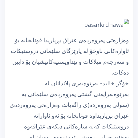
وه‌زاره‌تی په‌روه‌رده‌ی عێراق بڕیاریدا قوتابخانه‌ بۆ
ئاواره‌كانی ناوخۆ له‌ پارێزگای سلێمانی دروستبكات
و سه‌رجه‌م میلاكات و پێداویستیه‌كانیشیان بۆ دابین
ده‌كات.
خۆگر خالید- به‌رێوه‌به‌ری پلاندانان له‌
به‌رێوه‌به‌رایه‌تی گشتی په‌روه‌رده‌ی سلێمانی به‌
(سولی په‌روه‌رده‌)ی راگه‌یاند، وه‌زاره‌تی په‌روه‌رده‌ی
عێراق بڕیاریداوه‌ قوتابخانه‌ بۆ ئه‌و ئاوارانه‌
دروستبكات كه‌له‌ شاره‌كانی دیكه‌ی عێراقه‌وه‌
به‌هۆی خراپی ره‌وشی ئه‌منییه‌وه‌ روویان له‌