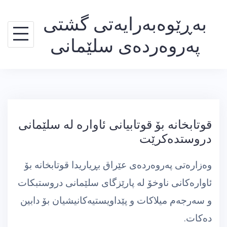
Ski
بەڕێوەبەرایەتی گشتی
t
conten
پەروەردەی سلێمانی
قوتابخانه‌ بۆ قوتابیانی ئاواره‌ له‌ سلێمانی
دروستده‌كرێت
وه‌زاره‌تی په‌روه‌رده‌ی عێراق بڕیاریدا قوتابخانه‌ بۆ
ئاواره‌كانی ناوخۆ له‌ پارێزگای سلێمانی دروستبكات
و سه‌رجه‌م میلاكات و پێداویستیه‌كانیشیان بۆ دابین
ده‌كات.