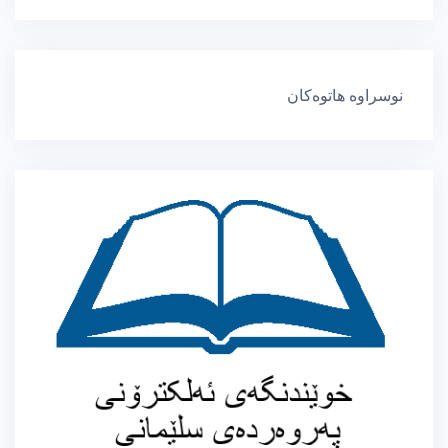
نوسراوە هاتوەکان