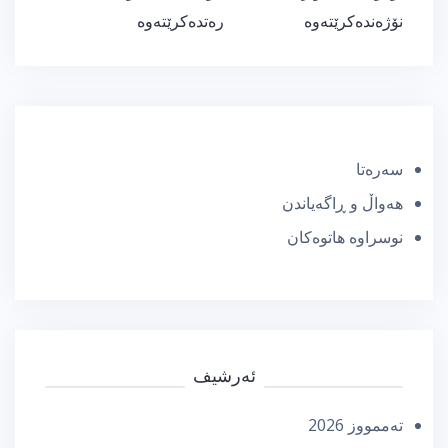
نۆژه‌نده‌كرێته‌وه‌
ره‌تده‌كرێته‌وه‌
سەرەتا
هەواڵ و ڕاگەیاندن
نوسراوە هاتوەکان
ئەرشیف
تەممووز 2026