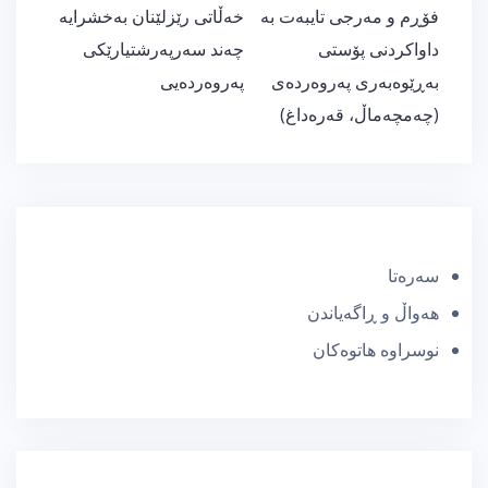
ڕێدۆزیی
فۆڕم و مەرجی تایبەت بە
خەڵاتی رێزلێنان بەخشرایە
بابەت
داواكردنی پۆستی
چەند سەرپەرشتیارێكی
بەڕێوەبەری پەروەردەی
پەروەردەیی
(چەمچەماڵ، قەرەداغ)
سەرەتا
هەواڵ و ڕاگەیاندن
نوسراوە هاتوەکان