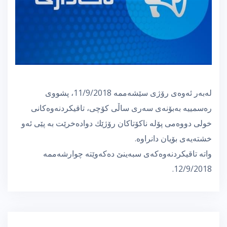
لەبەر ئەوەی رۆژی سێشەممە 11/9/2018، پشووی
رەسمییە بەبۆنەی سەری ساڵی كۆچی، تاقیكردنەوەكانی
خولی دووەمی پۆلە ناكۆتاكان رۆژێك دوادەخرێت بە پێی ئەو
خشتەیەی بۆیان دانراوە.
واتە تاقیكردنەوەكەی سبەینێ دەكەوێتە چوارشەممە
12/9/2018.