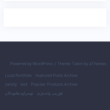
Powered by WordPress
|
Theme:
Talon
by aThemes.
Local Portfolio
Featured Posts Archive
zansty
test
Popular Products Archive
فۆرمی وانەبێژی
نوسراوە هاتوەکان