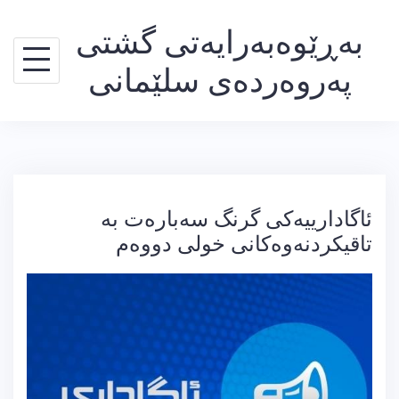
Ski
بەڕێوەبەرایەتی گشتی
t
conten
پەروەردەی سلێمانی
ئاگادارییەكی گرنگ سەبارەت بە
تاقیكردنەوەكانى خولی دووەم