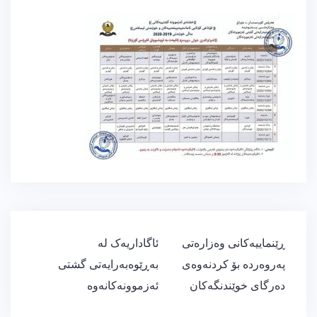
ڕێدۆزیی
ڕێنماییەکانی وەزارەتی
ئاگاداریەک لە
بابەت
پەروەردە بۆ کردنەوەی
بەڕێوەبەرایەتی گشتی
دەرگای خوێندنگەکان
ئەزموونەکانەوە