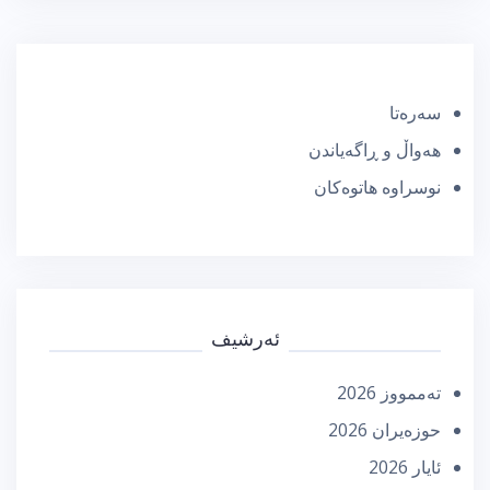
سەرەتا
هەواڵ و ڕاگەیاندن
نوسراوە هاتوەکان
ئەرشیف
تەممووز 2026
حوزه‌یران 2026
ئایار 2026