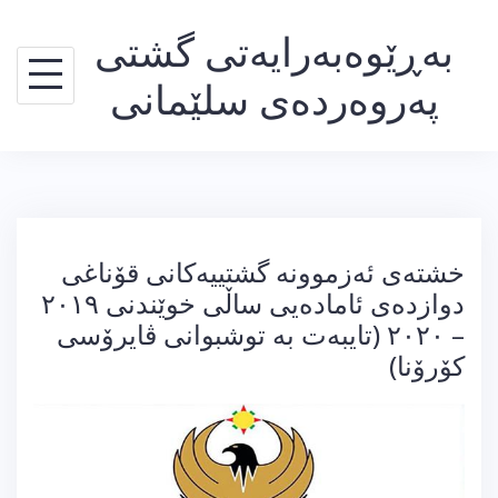
Ski
بەڕێوەبەرایەتی گشتی
t
conten
پەروەردەی سلێمانی
خشتەی ئەزموونە گشتییەکانی قۆناغی
دوازدەی ئامادەیی ساڵی خوێندنی ٢٠١٩
– ٢٠٢٠‌ (تایبەت بە توشبوانی ڤایرۆسی
کۆرۆنا)