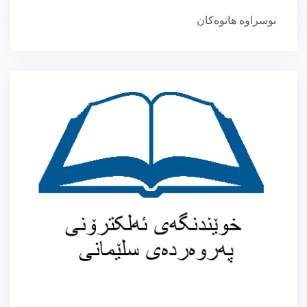
نوسراوە هاتوەکان