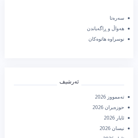
سەرەتا
هەواڵ و ڕاگەیاندن
نوسراوە هاتوەکان
ئەرشیف
تەممووز 2026
حوزه‌یران 2026
ئایار 2026
نیسان 2026