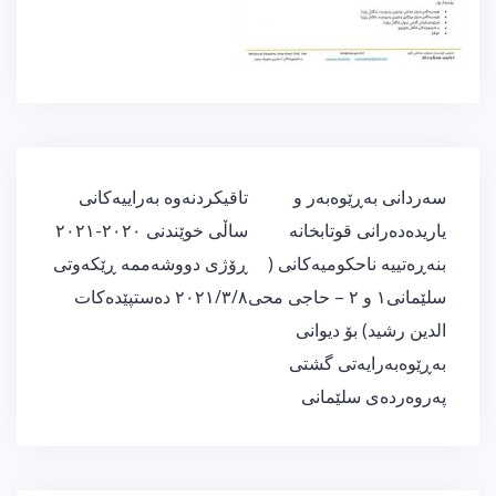
ڕێدۆزیی
سەردانی بەڕێوەبەر و
تاقیکردنەوە بەراییەکانی
بابەت
یاریدەدەرانی قوتابخانە
ساڵی خوێندنی ٢٠٢٠-٢٠٢١
بنەڕەتییە ناحكومیەكانی (
ڕۆژی دووشەممە ڕێکەوتی
سلێمانی١ و ٢ – حاجی محی
٢٠٢١/٣/٨ دەستپێدەکات
الدین رشید) بۆ دیوانی
بەڕێوەبەرایەتی گشتی
پەروەردەی سلێمانی