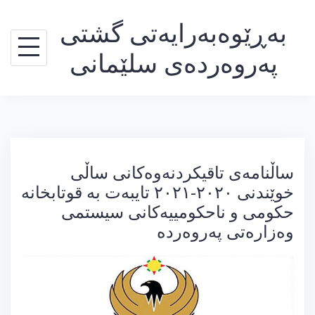
Ski
بەڕێوەبەرایەتی گشتی
t
conten
پەروەردەی سلێمانی
ساڵنامەی تاقیکردنەوەکانی ساڵی
خوێندنی ٢٠٢٠-٢٠٢١ تایبەت بە قوتابخانە
حکومی و ناحکومییەکانی سیستمی
وەزارەتی پەروەردە