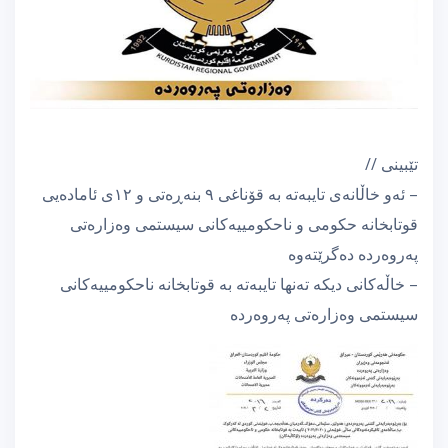
تێبینی //
– ئەو خاڵانەی تایبەتە بە قۆناغی ٩ بنەڕەتی و ١٢ی ئامادەیی
قوتابخانە حکومی و ناحکومییەکانی سیستمی وەزارەتی
پەروەردە دەگرێتەوە
– خاڵەکانی دیکە تەنها تایبەتە بە قوتابخانە ناحکومییەکانی
سیستمی وەزارەتی پەروەردە