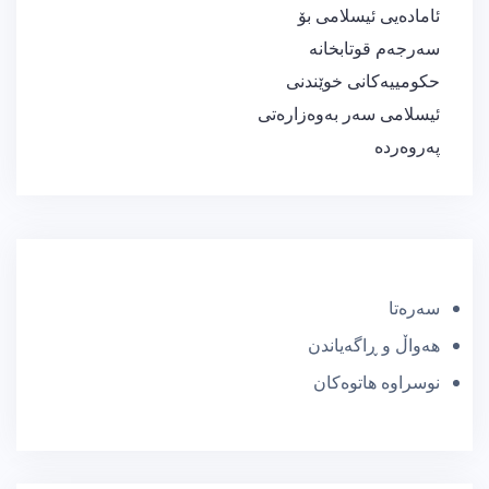
ئامادەیی ئیسلامی بۆ
سەرجەم قوتابخانە
حکومییەکانی خوێندنی
ئیسلامی سەر بەوەزارەتی
پەروەردە
سەرەتا
هەواڵ و ڕاگەیاندن
نوسراوە هاتوەکان