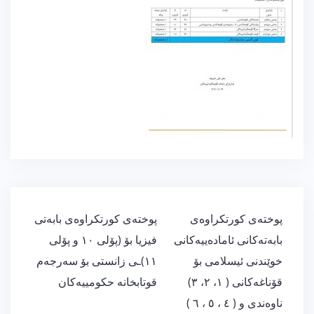
ڕێدۆزیی
پوختەی کورتکراوەی
پوختەی کورتکراوەی بابەتی
بابەت
بابەتەکانی ئامادەییەکانی
فیزیا بۆ (پۆلی ١٠ و پۆلی
خوێندنی ئیسلامی بۆ
١١)ـی زانستی بۆ سەرجەم
قۆناغەکانی ( ١، ٢، ٣)
قوتابخانە حکومییەکان
ناوەندی و ( ٤ ، ٥ ، ٦ )