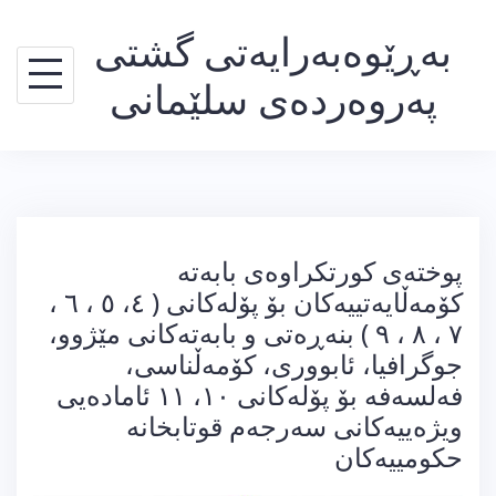
Ski
بەڕێوەبەرایەتی گشتی
t
conten
پەروەردەی سلێمانی
پوختەی کورتکراوەی بابەتە
کۆمەڵایەتییەکان بۆ پۆلەکانی ( ٤، ٥ ، ٦ ،
٧ ، ٨ ، ٩ ) بنەڕەتی و بابەتەکانی مێژوو،
جوگرافیا، ئابووری، کۆمەڵناسی،
فەلسەفە بۆ پۆلەکانی ١٠، ١١ ئامادەیی
ویژەییەکانی سەرجەم قوتابخانە
حکومییەکان