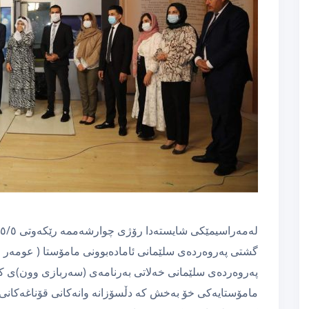
گشتی پەروەردەی سلێمانی ئامادەبوونی مامۆستا ( عومەر 
مامۆستایەكی خۆ بەخش كە دڵسۆزانە وانەكانی قۆناغەكانی خ