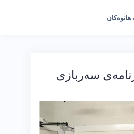
هاتوەکان
نامەی سەربازی