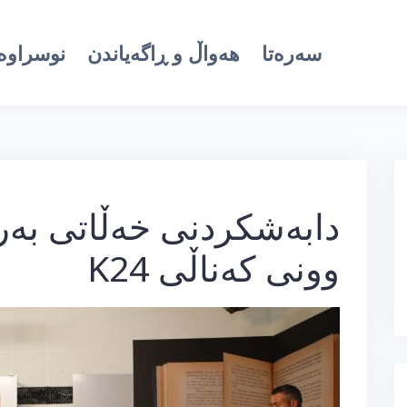
سەرەتا
هەواڵ و ڕاگەیاندن
نوسراوە 
دابەشکردنی خەڵاتی بەر
وونی کەناڵی K24