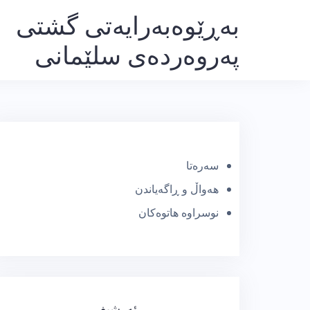
Ski
بەڕێوەبەرایەتی گشتی
t
پەروەردەی سلێمانی
conten
سەرەتا
هەواڵ و ڕاگەیاندن
نوسراوە هاتوەکان
ئەرشیف