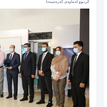
كردبوو لەماوەی كەرەنتینەدا.