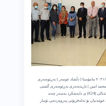
لەمەراسیمێكی شایستەدا رۆژی چوارشەممە رێكەوتی ٢٠٢١/٥/٥ مامۆستا ( دڵشاد عومەر ) بەڕێوەبەری
محمد امین ) یاریدەدەری بەڕێوەبەری گشتی
پەروەردەی سلێمانی خەلاتی بەرنامەی (سەربازی وون)ی كەنالی (K24) ی دابەشكرد بەسەر چەند
وێندنیان بۆ تەلەفزیۆنی پەروەردەیی تۆمار