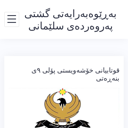
Ski
بەڕێوەبەرایەتی گشتی
t
conten
پەروەردەی سلێمانی
قوتابیانى خۆشەویستى پۆلى ٩ى
بنەڕەتى