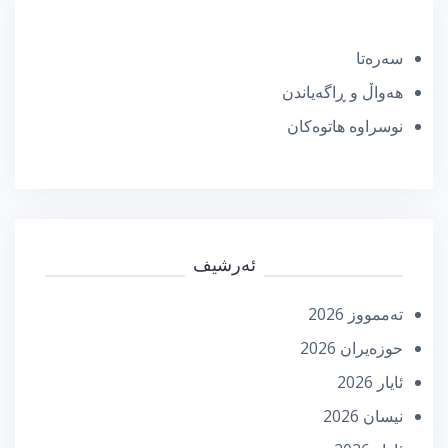
سەرەتا
هەواڵ و ڕاگەیاندن
نوسراوە هاتوەکان
ئەرشیف
تەممووز 2026
حوزه‌یران 2026
ئایار 2026
نیسان 2026