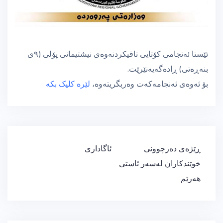
ئێستا ئەنجامی کۆتایی تاقیکردنەوەی نیشتیمانی پۆلى (٩ى
بنەڕەتى) ڕادەگەیەنێرێت.
بۆ ئەوەى ئەنجامەکەت وەربگریتەوە،
لێرە کلیک بکە
ڕێدۆزیی
ڕێژەی دەرچوونی
ئاگاداری
بابەت
خوێندکاران لەسەر ئاستی
هەرێم