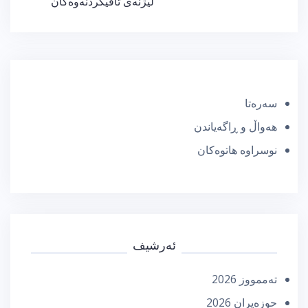
لیژنەی تاقیکردنەوەکان
سەرەتا
هەواڵ و ڕاگەیاندن
نوسراوە هاتوەکان
ئەرشیف
تەممووز 2026
حوزه‌یران 2026