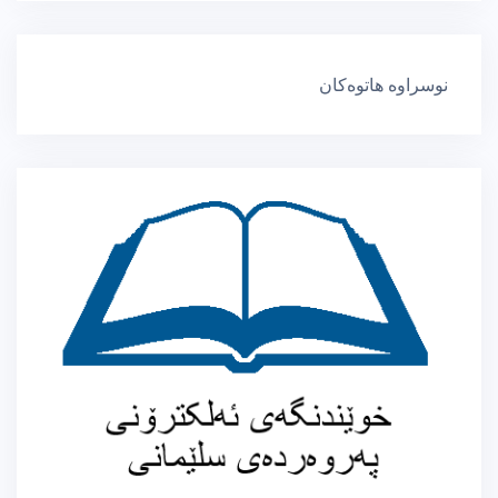
نوسراوە هاتوەکان