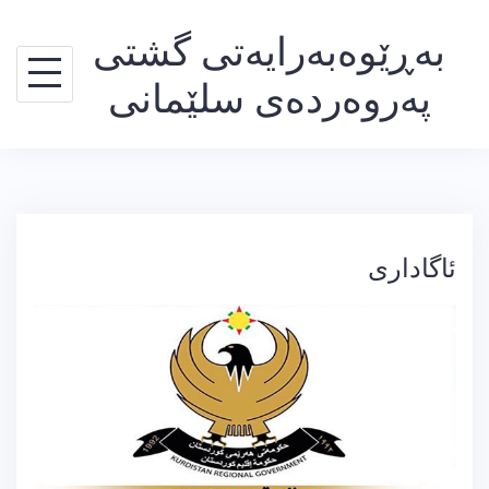
Ski
بەڕێوەبەرایەتی گشتی
t
conten
پەروەردەی سلێمانی
ئاگاداری