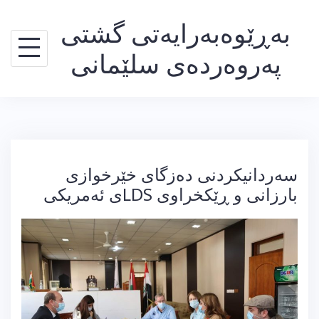
Ski
بەڕێوەبەرایەتی گشتی
t
conten
پەروەردەی سلێمانی
سەردانیکردنی دەزگای خێرخوازی
بارزانی و ڕێکخراوی LDSی ئەمریکی