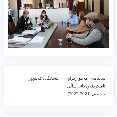
ڕێدۆزیی
ساڵنامەی هەموارکراوی
پێشانگای كەلتووری
بابەت
تاقیکردنەوەکانی ساڵی
خوێندنی (2021-2022)