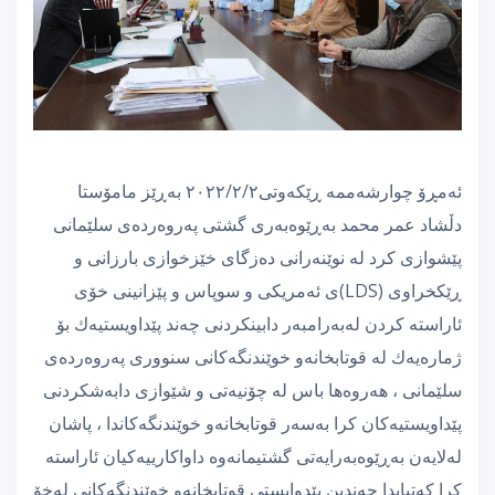
ئەمڕۆ چوارشەممە ڕێكەوتی٢٠٢٢/٢/٢ بەڕێز مامۆستا
دڵشاد عمر محمد بەڕێوەبەری گشتی پەروەردەی سلێمانی
پێشوازی كرد لە نوێنەرانی دەزگای خێزخوازی بارزانی و
ڕێكخراوی (LDS)ی ئەمریكی و سوپاس و پێزانینی خۆی
ئاراستە كردن لەبەرامبەر دابینكردنی چەند پێداویستیەك بۆ
ژمارەیەك لە قوتابخانەو خوێندنگەكانی سنووری پەروەردەی
سلێمانی ، هەروەها باس لە چۆنیەتی و شێوازی دابەشكردنی
پێداویستیەكان كرا بەسەر قوتابخانەو خوێندنگەكاندا ، پاشان
لەلایەن بەڕێوەبەرایەتی گشتیمانەوە داواكارییەكیان ئاراستە
كرا كەتیایدا چەندین پێدوایستی قوتابخانەو خوێندنگەكانی لەخۆ