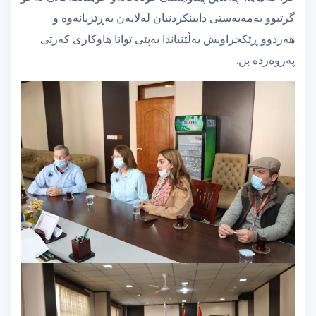
گرتبوو بەمەبەستی دابینكردنیان لەلایەن بەڕێزیانەوە و
هەردوو ڕێكخراویش بەڵێنیاندا بەپێی توانا هاوكاری كەرتی
پەروەردە بن.