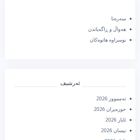
سەرەتا
هەواڵ و ڕاگەیاندن
نوسراوە هاتوەکان
ئەرشیف
تەممووز 2026
حوزه‌یران 2026
ئایار 2026
نیسان 2026