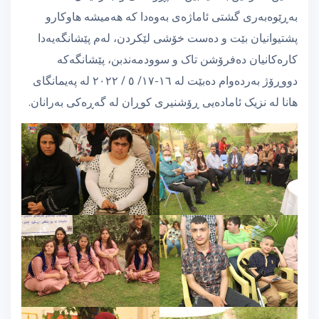
بەڕێوەبەری گشتی ئاماژەی بەوەدا کە هەمیشە هاوکارو
پشتیوانیان بێت و دەست خۆشی لێکردن، لەم پێشانگەیەدا
کارەکانیان دەفرۆشن تاک و سوودمەندبن، پێشانگەكە
دووڕۆژ بەردەوام دەبێت لە ١٦-١٧/ ٥ / ٢٠٢٢ لە پەیمانگای
هانا لە نزیک ئامادەیی ڕۆشنیری کوڕان لە گەڕەکی بەرانان.