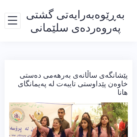
Ski
بەڕێوەبەرایەتی گشتی
t
conten
پەروەردەی سلێمانی
پێشانگەی ساڵانەی بەرهەمی دەستی
خاوەن پێداوستی تایبەت لە پەیمانگای
هانا