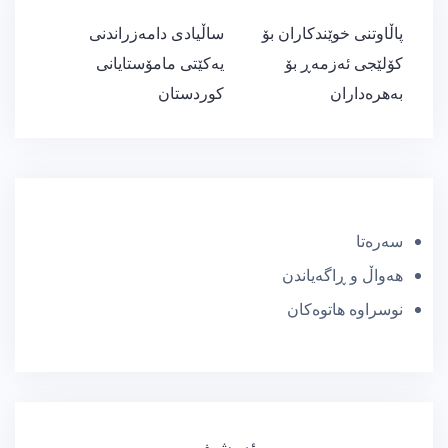
ڕێدۆزیی
پاڵاوتنی خوێندکاران بۆ
ساڵیادی دامەزراندنی
بابەت
کۆلێجی ئەزمەڕ بۆ
یەکێتی مامۆستایانی
بەهرەداران
کوردستان
سەرەتا
هەواڵ و ڕاگەیاندن
نوسراوە هاتوەکان
ئەرشیف