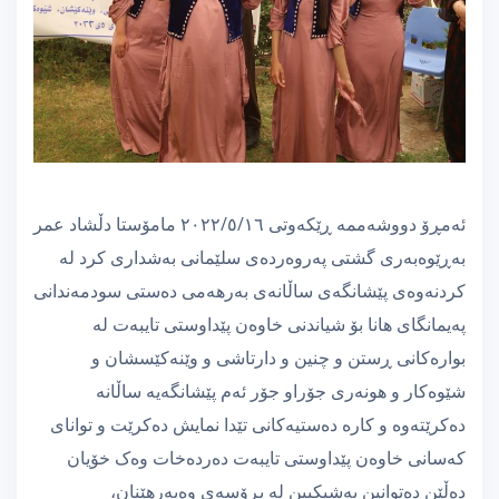
ئەمڕۆ دووشەممە ڕێکەوتی ٢٠٢٢/٥/١٦ مامۆستا دڵشاد عمر
بەڕێوەبەری گشتی پەروەردەی سلێمانی بەشداری کرد لە
کردنەوەی پێشانگەی ساڵانەی بەرهەمی دەستی سودمەندانی
پەیمانگای هانا بۆ شیاندنی خاوەن پێداوستی تایبەت لە
بوارەکانی ڕستن و چنین و دارتاشی و وێنەکێسشان و
شێوەکار و هونەری جۆراو جۆر ئەم پێشانگەیە ساڵانە
دەکرێتەوە و کارە دەستیەکانی تێدا نمایش دەکرێت و توانای
کەسانی خاوەن پێداوستی تایبەت دەردەخات وەک خۆیان
دەڵێن دەتوانین بەشیکبین لە پڕۆسەی وەبەرهێنان،