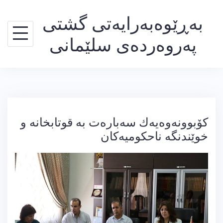
Ski
بەڕێوەبەرایەتی گشتی
t
conten
پەروەردەی سلێمانی
كۆبوونەوەیەك سەبارەت بە قوتابخانه‌ و
خوێندنگه‌ ناحكومیه‌كان