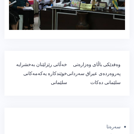
ڕێدۆزیی
وەفدێكی باڵای وەزارەتی
خەڵاتی رێزلێنان بەخشرایە
بابەت
پەروەردەی عیراق سەردانی
خوێندكارە یەكەمەكانی
سلێمانی دەكات
سلێمانی
سەرەتا