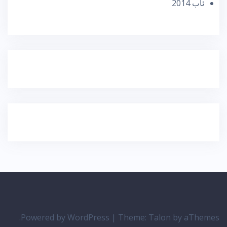
ئاب 2014
Powered by WordPress
|
Theme:
Talon
by aThemes.