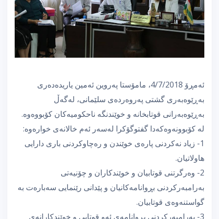
ئەمڕۆ 4/7/2018، مامۆستا پەروین ئەمین یاریدەدەری
بەڕێوەبەری گشتی پەروەردەی سلێمانی، لەگەڵ
به‌ڕێوه‌به‌رانی قوتابخانه‌ و خوێندنگه‌ ناحكومیه‌كان كۆبووه‌وه‌.
لە كۆبوونەوەكەدا گفتوگۆكرا له‌سه‌ر ئه‌م خالانه‌ی خواره‌وه‌:
1- زیاد نه‌كردنی پاره‌ی خوێندن و ره‌چاوكردنی باری دارایی
هاولاتیان.
2- وه‌رگرتنی قوتابیان و خوێندكاران و چۆنیه‌تی
به‌رامبه‌ركردنی بڕوانامه‌كانیان و پێدانی رێنمایی سه‌باره‌ت به‌
گواستنه‌وه‌ی قوتابیان.
3- به‌رامبه‌ركردنی بڕوانامه‌ی ئه‌و قوتابی و خوێندكارانەی