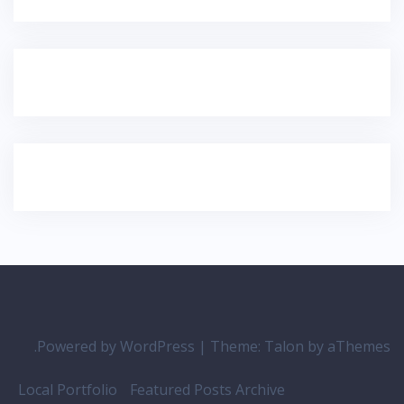
Powered by WordPress
|
Theme:
Talon
by aThemes.
Local Portfolio
Featured Posts Archive