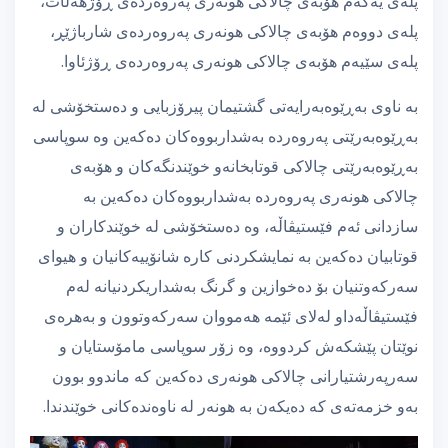
پلەی یەکەم هۆبەی چالاکی هونەری پەروەردەی ڕۆژهەڵات،
پلەی دووەم هۆبەی چالاکی هونەری پەروەردەی شارباژێڕ،
پلەی سێیەم هۆبەی چالاکی هونەری پەروەردەی ڕۆژئاوا.
بە ناوی بەڕێوەبەرایەتی گشتیمان پیرۆزبایی و دەستخۆشی لە
بەڕێوەبەرێتی پەروەردە بەشداربووەکان دەکەین وە سوپاسی
بەڕێوەبەرێتی چالاکی قوتابخانەو خوێندنگەکان و هۆبەی
چالاکی هونەری پەروەردە بەشداربووەکان دەکەین بە
سازدانی ئەم فێستیڤاڵە، وە دەستخۆشی لە خوێندکاران و
قوتابیان دەکەین بە نمایشکردنی کارە شانۆییەکانیان و هیوای
سەرکەوتنیان بۆ دەخوازین و گرنگ بەشداریکردنیانە لەم
فێستیڤاڵەداو لەلای ئێمە هەمووان سەرکەوتوون و بەهرەی
نوێتان پێشکەش کردووە، وە زۆر سوپاسی مامۆستایان و
سەرپەرشتیارانی چالاکی هونەری دەکەین کە ماندوو بوون
بەو خزمەتەی کە دەیکەن بە هونەر لە ناوەندەکانی خوێندندا.