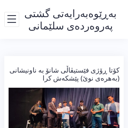
Ski
بەڕێوەبەرایەتی گشتی
t
conten
پەروەردەی سلێمانی
کۆتا ڕۆژی فێستیڤاڵی شانۆ بە ناونیشانی
(بەهرەی نوێ) پێشکەش کرا