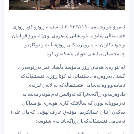
ئەمڕۆ چوارشەممە ٢٠٢٣/٧/١٩ لە سێیەم ڕۆژو کۆتا ڕۆژی
فێستیڤاڵی شانۆ بە ناونیشانی (بەهرەی نوێ) ئەمڕۆ قوتابیان
و خوێندکاران لە پەروەردەکانی ڕۆژهەڵات و دوکان و
چەمچەماڵ نمایشی خۆیان پێشکەش کرد.
لە ئێوارەی هەمان ڕۆژ مامۆستا دڵشاد عمر بەڕێوەبەری
گشتی پەروەردەی سلێمانی لە کۆتا ڕۆژی فێستیڤاڵەکە
ئامادەبوو وە ئەنجامی فێستیڤاڵەکە لە لایەن لیژنەی
دادوەرییەوە ڕاگەیەنرا کە ئەوانیش ئەم هونەرمەندە بە
ئەزموونانە بوون کە ساڵانێکە کاری هونەری بۆ منداڵان
دەکەن ( نیان عبدالکریم، مۆفەق عارف
لهۆنی، کەمال علی)
ئەنجامی فێستیڤاڵەکەیان ڕاگەیاند بەم شێوەیە: