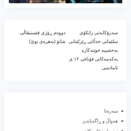
ڕێدۆزیی
سەرۆکایەتی زانکۆی
دووەم ڕۆژی فێستیڤاڵی
بابەت
سلێمانی خەڵاتی ڕێزلێنانی
شانۆ (به‌هره‌ی نوێ)
بەخشییە خوێندکارە
یەکەمەکانی قۆناغی ١٢ ی
ئامادەیی
سەرەتا
هەواڵ و ڕاگەیاندن
نوسراوە هاتوەکان