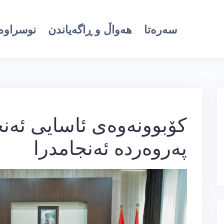
سەرەتا
هەواڵ و ڕاگەیاندن
نوسراوە 
کۆبوونەوەی ئاسایی ئەن
پەروەردە ئەنجامدرا