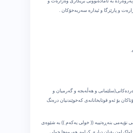
ەروەردە بە ئامادەبوونی بریکاری وەزارەت و
رەت و پارێزگا و ئیدارە سەربەخۆکان .
ردەکانی(سلێمانی و هەڵەبجە و گەرمیان و
اکان بۆ ئەو قوتابخانانەی کەخوێندنیان درەنگ
 نیشتیمانی پۆلی نۆیەمی بنەڕەتییە (( خولی یەکەم )) بە شێوەی
داواکراون بۆیان دیاری کراوە. هەروەها خولی