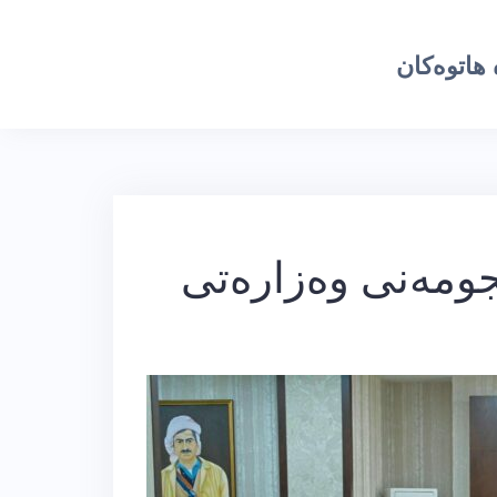
هاتوەکان
جومەنی وەزارەتی