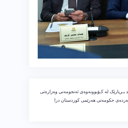
 بـریارێک لە کـۆبوونەوەی ئەنجومەنی وەزارەتی
ەردەی حکومەتی هەرێمی کوردستان درا