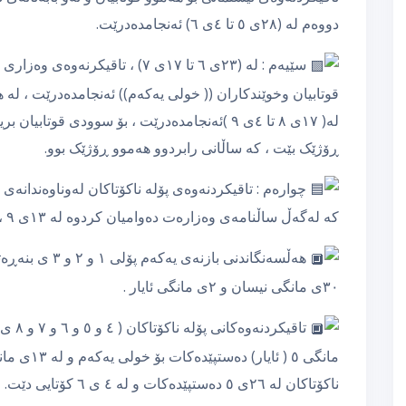
دووەم لە (٢٨ی ٥ تا ٤ی ٦) ئەنجامدەدرێت.
قوتابیان وخوێندکاران (( خولی یەکەم)) ئەنجامدەدرێت ، لە
لە( ١٧ی ٨ تا ٤ی ٩ )ئەنجامدەدرێت ، بۆ سوودی قوت
ڕۆژێک بێت ، کە ساڵانی رابردوو هەموو ڕۆژێک بوو.
چوارەم : تاقیکردنەوەی پۆلە ناکۆتاکان لەوناوەندانە
کە لەگەڵ ساڵنامەی وەزارەت دەوامیان کردوە لە ١٣ی ٩ ، بەمجۆرە دەبێت :
٣٠ی مانگی نیسان و ٢ی مانگی ئایار .
ناکۆتاکان لە ٢٦ی ٥ دەستپێدەکات و لە ٤ ی ٦ کۆتایی دێت.