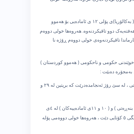
سێیەم : لە (٢٣ی ٦ تا ١۷ی ٧) ، تاقیکرنەوەی وەزاری ( بەکالۆریا)ی پۆلی ١٢ ی ئامادەیی بۆ هەموو
 هەفتەیەک دوو تاقیکردنەوە. هەروەها خولی دووەم
ابیان بریارماندا تاقیکردنەوەی خولی دووەم ڕۆژە نا
ی خوێندنی حکومی و ناحکومی ( هەموو کوردستان )
هەڵسەنگاندنی بازنەی یەکەم پۆلی ١ و ٢ و ٣ ی بنەڕەتی ، لە سێ رۆژ ئەنجامدەدرێت کە بریتین لە ٢٩ و
تاقیکردنەوەکانی پۆلە ناکۆتاکان ( ٤ و ٥ و ٦ و ٧ و ٨ ی بنەڕەتی ) و ( ١٠ و ١١ی ئامادەییەکان ) لە ٤ی
مانگی ٥ ( ئایار) دەستپێدەکات بۆ خولی یەکەم و لە ١٣ی مانگی ٥ کۆتایی دێت ، هەروەها خولی دووەمی پۆلە