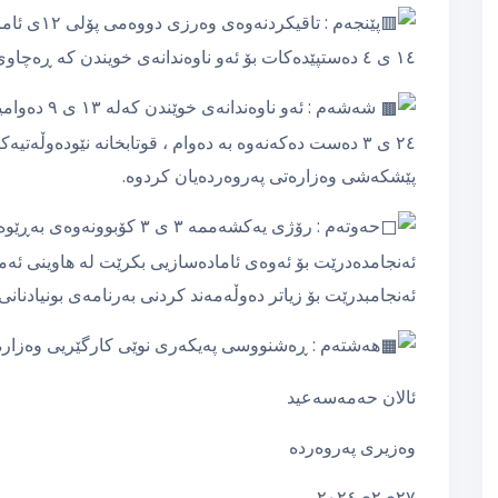
١٤ ی ٤ دەستپێدەکات بۆ ئەو ناوەندانەی خويندن کە ڕەچاوی ساڵنامەی وەزارەتی پەروەردەیان کردوە.
٢٤ ی ٣ دەست دەکەنەوە بە دەوام ، قوتابخانە نێودەوڵەت
پێشکەشی وەزارەتی پەروەردەیان کردوە.
حەوتەم : رۆژی یەکشەممە ٣ ی 
ئەنجامدەدرێت بۆ ئەوەی ئامادەسازیی بکرێت لە هاوینی ئ
ئەنجامبدرێت بۆ زیاتر دەوڵەمەند کردنی بەرنامەی بونیادنانی ت
هەشتەم : ڕەشنووسی پەیکەری نوێی کارگێریی وەزارە
ئالان حەمەسەعید
وەزیری پەروەردە
۲۷ی۲ی۲۰۲٤