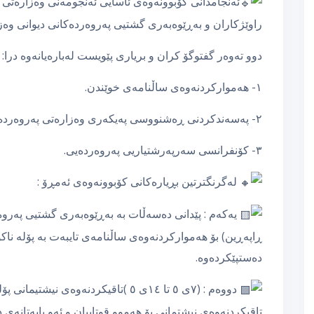
ئەنجامدانی کۆبوونەوەی ئاسایی ئەنجومەنی وەزارەتی پ
راوێژکاران و بەڕێوەبەری
گشتیی پەروەردەکانی دیوانی وەزا
دوو تەوەر گفتوگۆ کران و بریاری پێویست لەبارەیانەوە درا:
١- هەموارکردنەوەی ساڵنامەی خوێندن.
٢- پەسەندکردنی ڕەشنووسی پەیکەری وەزارەتی پەروەردە.
٣- کۆنفرانسی سەرپەرشتیاریی پەروەردەیی.
لەگرنگترتین بڕیارەکانی کۆبوونەوەی ئەمڕۆ :
یەکەم : پێدانی دەسەڵات بە بەڕێوەبەری گشتیی پەروە
ڕاپەڕین) بۆ هەموارکردنەوەی ساڵنامەی تایبەت بە پۆلە ناکۆت
دەستپێکردەوە.
دووەم : (٧ی ٥ تا ١٤ی ٥ )تاقیکردنەوەی
تاقیکردنەوەی نیشتمانی بۆ هەموو قوتابیان و ئەو بابەتانەی 