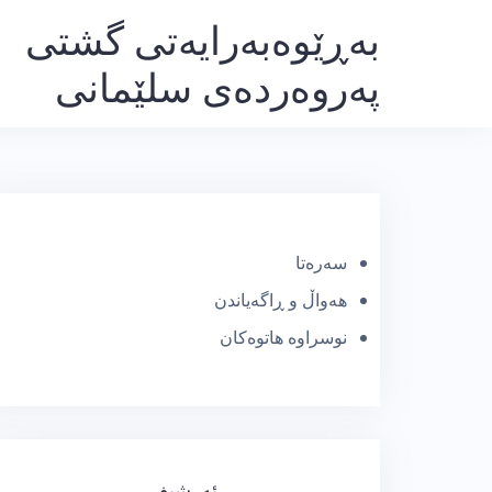
Ski
بەڕێوەبەرایەتی گشتی
t
پەروەردەی سلێمانی
conten
سەرەتا
هەواڵ و ڕاگەیاندن
نوسراوە هاتوەکان
ئەرشیف