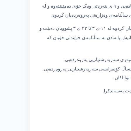
پێنجەم : تاقیکردنەوەی وەرزی دووەمی پۆلی ١٢ی ئامادەیی و ٩ ی بنەرەتی وەک خۆی دەمێنێتەوە و لە
شەشەم : ئەو ناوەندانەی خوێندن کەلە ١٣ ی ٩ دەوامیان کردوە لە ١١ ی ٣ تا ٢٣ ی ٣ پشوویان دەبێت و
یەکانیش پابەندن بە ساڵنامەی خوێندنی خۆیان کە
٣ کۆبوونەوەی بەڕێوەبەری سەرپەرشتیاریی پەروەردەیی
ەمساڵ کۆنفرانسی سەرپەرشتیاریی پەروەردەیی
واناکان.
ت پەسەندکرا.