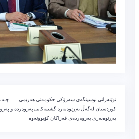
ڕێدۆزیی
نوێنەرانی نوسینگەی سەرۆکی حکومەتی هەرێمی
چـەند
بابەت
کوردستان لەگەڵ بەڕێوەبەرە گشتیەکانی پەروەردە و
پەرو
بەڕێوەبەری پەروەردەی قەزاکان كۆبوونەوە