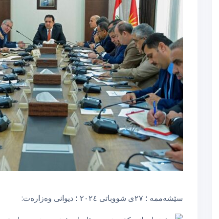
سێشەممە ؛ ٢٧ی شووباتی ٢٠٢٤ ؛ دیوانی وەزارەت: