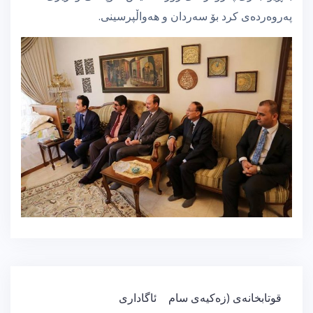
پەروەردەی كرد بۆ سەردان و هەواڵپرسینی.
ڕێدۆزیی
قوتابخانەی (زەكیەی سام
ئاگاداری
بابەت