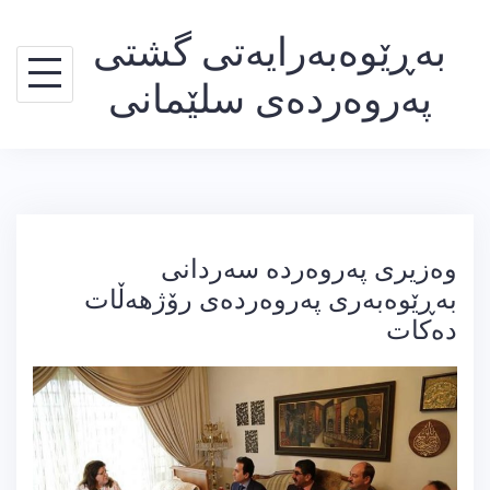
Ski
بەڕێوەبەرایەتی گشتی
t
conten
پەروەردەی سلێمانی
وەزیری پەروەردە سەردانی
بەڕێوەبەری پەروەردەی رۆژهەڵات
دەكات