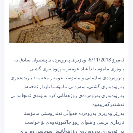
ئەمڕۆ 6/11/2018، وەزیری پەروەردە د. پشتیوان سادق بە
یاوەری مامۆستا دڵشاد عومەر بەڕێوەبەری گشتی
پەروەردەی سلێمانی و مامۆستا عومەر محەمەد یاریدەدەری
بەڕێوەبەری گشتی، سەردانی مامۆستا نازدار ئەحمەد
بەڕێوەبەری پەروەردەی رۆژهەڵاتی كرد بەبۆنەی ئەنجامدانی
نەشتەرگەرییەوە.
بەڕێز وەزیری پەروەردە هەواڵی تەندروستی مامۆستا
نازداری پرسی و هیوای زوو چاكبوونەوەی بۆ خواست.
بەڕێوەبەری پەروەردەی رۆژهەڵاتیش سوپاسی وەزیری