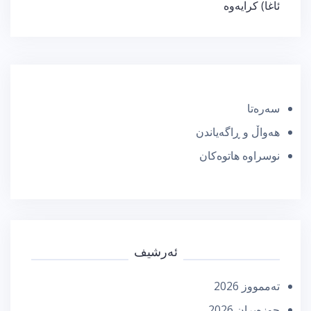
ئاغا) كرایەوە
سەرەتا
هەواڵ و ڕاگەیاندن
نوسراوە هاتوەکان
ئەرشیف
تەممووز 2026
حوزه‌یران 2026