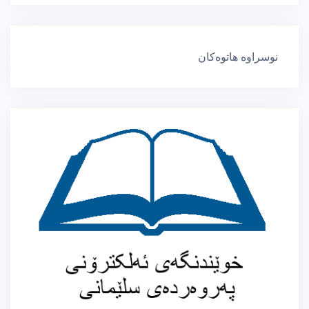
نوسراوە هاتوەکان