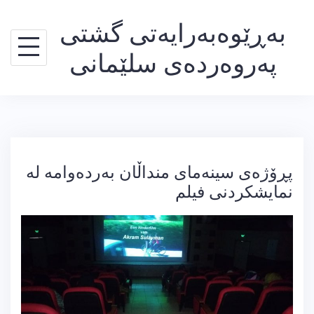
Ski
بەڕێوەبەرایەتی گشتی
t
conten
پەروەردەی سلێمانی
پڕۆژەی سینەمای منداڵان بەردەوامە لە
نمایشكردنی فیلم