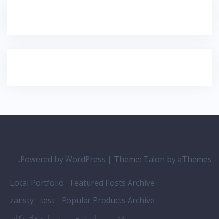
Powered by WordPress
|
Theme:
Talon
by aThemes.
Local Portfolio
Featured Posts Archive
zansty
test
Popular Products Archive
فۆرمی وانەبێژی
نوسراوە هاتوەکان