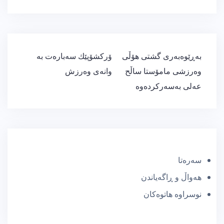
ڕێدۆزیی
بەڕێوەبەری گشتی هۆڵی
ۆركشۆپێك سەبارەت بە
بابەت
وەرزشی مامۆستا ساڵح
وانەی وەرزش
عەلی بەسەركردەوە
سەرەتا
هەواڵ و ڕاگەیاندن
نوسراوە هاتوەکان