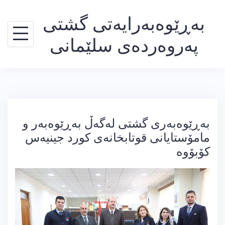
Ski
بەڕێوەبەرایەتی گشتی
t
conten
پەروەردەی سلێمانی
بەڕێوەبەری گشتی لەگەڵ بەڕێوەبەر و
مامۆستایانی قوتابخانەی كورد جینیەس
كۆبۆوە