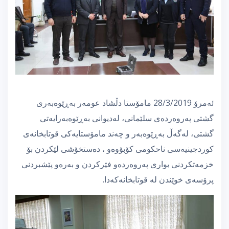
ئەمرۆ 28/3/2019 مامۆستا دڵشاد عومەر بەڕێوەبەری
گشتی پەروەردەی سلێمانی، لەدیوانی بەڕێوەبەرایەتی
گشتی، لەگەڵ بەڕێوەبەر و چەند مامۆستایەكی قوتابخانەی
كوردجینیەسی ناحكومی كۆبۆوەو ، دەستخۆشی لێكردن بۆ
خزمەتكردنی بواری پەروەردەو فێركردن و بەرەو پێشبردنی
پرۆسەی خوێندن لە قوتابخانەكەدا.