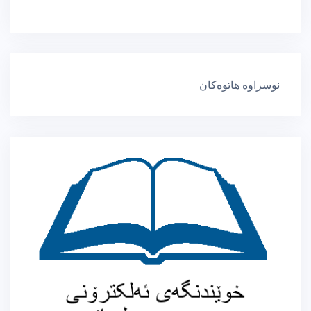
نوسراوە هاتوەکان