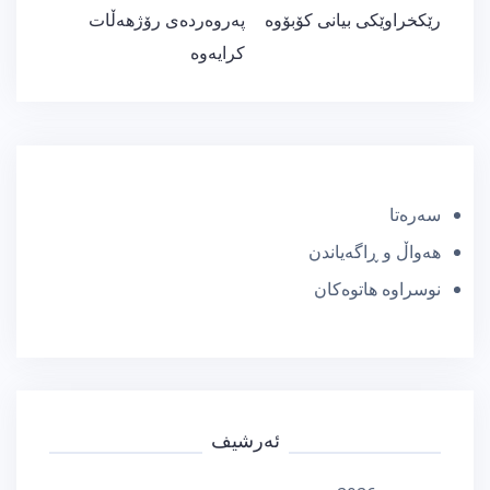
رێكخراوێكی بیانی كۆبۆوە
پەروەردەی رۆژهەڵات
کرایەوە
سەرەتا
هەواڵ و ڕاگەیاندن
نوسراوە هاتوەکان
ئەرشیف