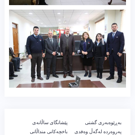
ڕێدۆزیی
بەڕێوەبەری گشتی
پێشانگای ساڵانەی
بابەت
پەروەردە لەگەڵ وەفدی
باخچەكانی منداڵانی