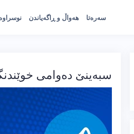
سەرەتا
هەواڵ و ڕاگەیاندن
نوسراوە 
سبەینێ‌ دەوامی خوێندنگا