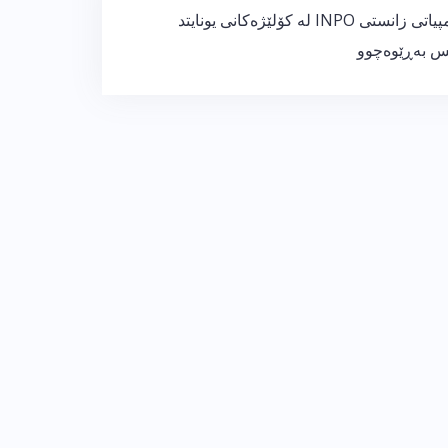
ئۆڵۆمپیاتی زانستی INPO لە كۆلێژەكانی یونایتد
س بەڕێوەچوو