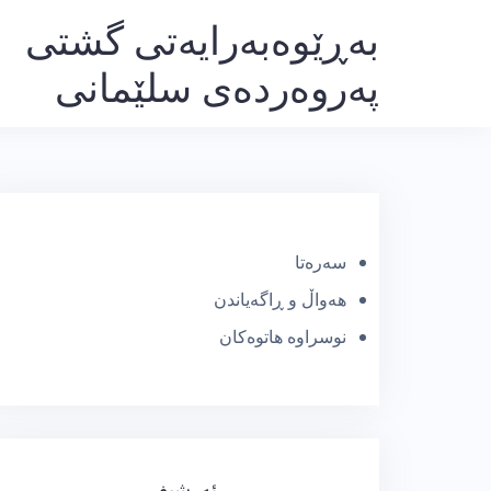
Ski
بەڕێوەبەرایەتی گشتی
t
پەروەردەی سلێمانی
conten
سەرەتا
هەواڵ و ڕاگەیاندن
نوسراوە هاتوەکان
ئەرشیف