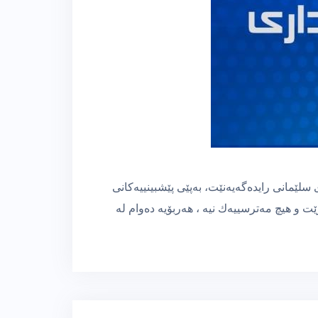
سلێمانی رایدەگەیەنێت، بەپێی پێشبینییەكانی
و هیچ مەترسییەك نیە ، هەربۆیە دەوام لە