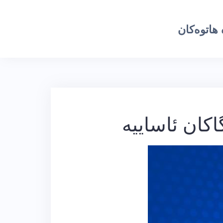
هاتوەکان
كان ئاساییە