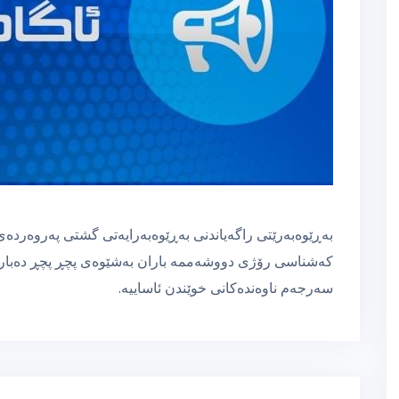
بەڕێوەبەرێتی راگەیاندنی بەڕێوەبەرایەتی گشتی پەروەردەی 
كەشناسی رۆژی دووشەممە باران بەشێوەی پچڕ پچڕ دەبارێت 
سەرجەم ناوەندەكانی خوێندن ئاساییە.