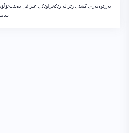
ڕێدۆزیی
بەڕێوەبەری گشتی رێز لە رێكخراوێكی عیراقی دەنێت
بابەت
ساین