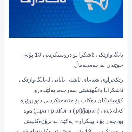
بانگەوازێكی ئاشكرا بۆ دروستكردنی 13 پۆلی
خوێندن لە چەمچەماڵ
رێكخراوی شنەبای ئاشتی یابانی لەبانگەوازێكی
ئاشكرادا بانگهێشتی سەرجەم بەڵێندەرو
كۆمپانیاكان دەكات بۆ جێبەجێكردنی دوو پرۆژە
كەلەلایەن (japan platform (jpf)/japan) ەوە
بودجەی بۆ دابینكراوە، یەكێك لە پرۆژەكانیش
دروستكردنی 13 پۆلی خوێندنە بەكابینە لە قەزای