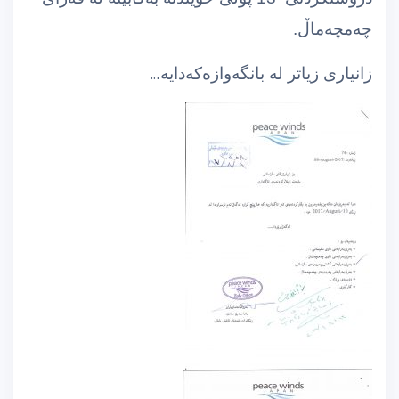
چەمچەماڵ.
زانیاری زیاتر لە بانگەوازەكەدایە.
..