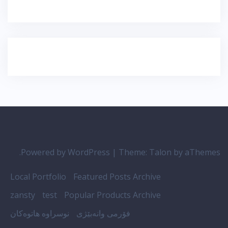
Powered by WordPress
|
Theme:
Talon
by aThemes.
Local Portfolio
Featured Posts Archive
zansty
test
Popular Products Archive
فۆرمی وانەبێژی
نوسراوە هاتوەکان