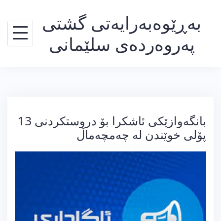
Ski
بەڕێوەبەرایەتی گشتی
t
conten
پەروەردەی سلێمانی
بانگەوازێكی ئاشكرا بۆ دروستكردنی 13
پۆلی خوێندن لە چەمچەماڵ