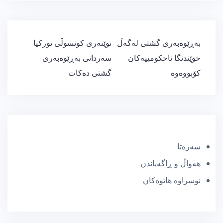
ڕێدۆزیی
بەڕێوەبەری گشتی لەگەڵ
نوێنەری كونسوڵی توركیا
بابەت
خوێندنگا ناحكومییەكان
سەردانی بەڕێوەبەری
كۆبووەوە
گشتی دەكات
سەرەتا
هەواڵ و ڕاگەیاندن
نوسراوە هاتوەکان