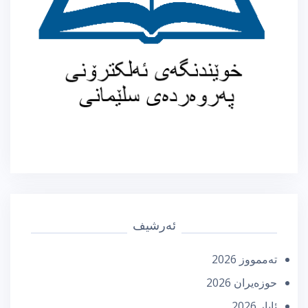
ئەرشیف
تەممووز 2026
حوزه‌یران 2026
ئایار 2026