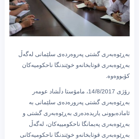
بەڕێوەبەری گشتی پەروەردەی سلێمانی لەگەڵ
بەڕێوەبەری قوتابخانەو خوێندنگا ناحكومیەكان
كۆبووەوە.
رۆژی 14/8/2017، مامۆستا دڵشاد عومەر
بەڕێوەبەری گشتی پەرورەدەی سلێمانی بە
ئامادەبوونی یاریدەدەری بەڕێوەبەری گشتی و
بەڕێوەبەری پەیمانگا ناحكومییەكان، لەگەڵ
بەڕێوەبەری قوتابخانەو خوێندنگا ناحكومیەكانی