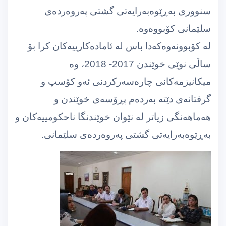
سنووری بەڕێوەبەرایەتی گشتی پەروەردەی
سلێمانی كۆبووەوە.
لە كۆبوونەوەكەدا باس لە ئامادەكارییەكان كرا بۆ
ساڵی نوێی خوێندن 2017- 2018، وە
میكانیزمەكانی چارەسەركردنی ئەو كۆسپ و
گرفتانەی دێتە بەردەم پڕۆسەی خوێندن و
هەماهەنگی زیاتر لە نێوان خوێندنگا ناحكومییەكان و
بەڕێوەبەرایەتی گشتی پەروەردەی سلێمانی.