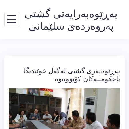
Ski
بەڕێوەبەرایەتی گشتی
t
conten
پەروەردەی سلێمانی
بەڕێوەبەری گشتی لەگەڵ خوێندنگا
ناحكومییەكان كۆبووەوە