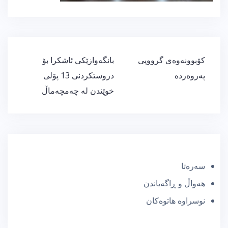
ڕێدۆزیی
كۆبوونەوەی گرووپی
بانگەوازێكی ئاشكرا بۆ
بابەت
پەروەردە
دروستكردنی 13 پۆلی
خوێندن لە چەمچەماڵ
سەرەتا
هەواڵ و ڕاگەیاندن
نوسراوە هاتوەکان