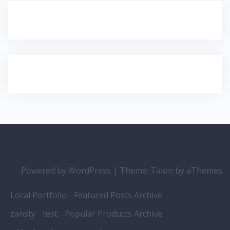
Powered by WordPress
|
Theme:
Talon
by aThemes.
Local Portfolio
Featured Posts Archive
zansty
test
Popular Products Archive