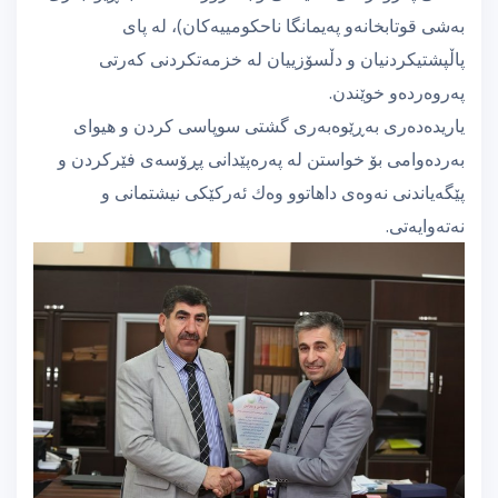
بەشی قوتابخانەو پەیمانگا ناحكومییەكان)، لە پای
پاڵپشتیكردنیان و دڵسۆزییان لە خزمەتكردنی كەرتی
پەروەردەو خوێندن.
یاریدەدەری بەڕێوەبەری گشتی سوپاسی كردن و هیوای
بەردەوامی بۆ خواستن لە پەرەپێدانی پڕۆسەی فێركردن و
پێگەیاندنی نەوەی داهاتوو وەك ئەركێكی نیشتمانی و
نەتەوایەتی.