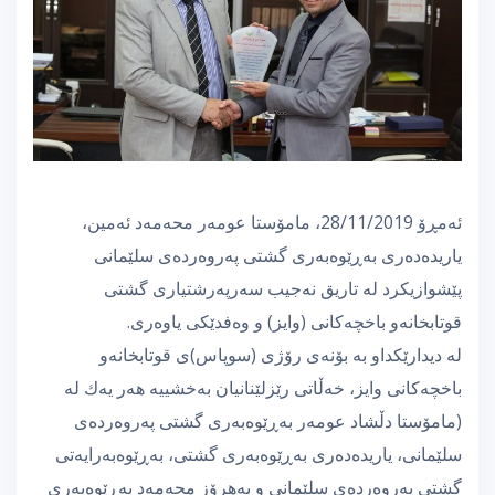
ئەمڕۆ 28/11/2019، مامۆستا عومەر محەمەد ئەمین،
یاریدەدەری بەڕێوەبەری گشتی پەروەردەی سلێمانی
پێشوازیكرد لە تاریق نەجیب سەرپەرشتیاری گشتی
قوتابخانەو باخچەكانی (وایز) و وەفدێكی یاوەری.
لە دیدارێكداو بە بۆنەی رۆژی (سوپاس)ی قوتابخانەو
باخچەكانی وایز، خەڵاتی رێزلێنانیان بەخشییە هەر یەك لە
(مامۆستا دڵشاد عومەر بەڕێوەبەری گشتی پەروەردەی
سلێمانی، یاریدەدەری بەڕێوەبەری گشتی، بەڕێوەبەرایەتی
گشتی پەروەردەی سلێمانی و بەهرۆز محەمەد بەڕێوەبەری