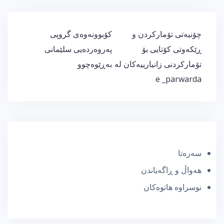
ڕێدۆزیی
چۆنیەتی تۆمارکردن و
كۆبوونەوەی گروپی
بابەت
ڕێکەوتی کۆتایی بۆ
پەروەردەیی سلێمانی
تۆمارکردنی زانیارییەکان لە
بەڕێوەچوو
e _parwarda
سەرەتا
هەواڵ و ڕاگەیاندن
نوسراوە هاتوەکان