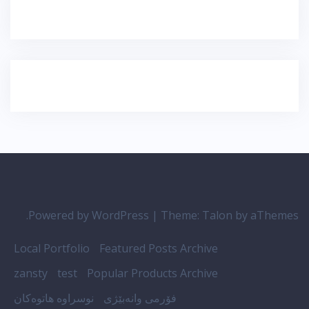
Powered by WordPress
|
Theme:
Talon
by aThemes.
Local Portfolio
Featured Posts Archive
zansty
test
Popular Products Archive
فۆرمی وانەبێژی
نوسراوە هاتوەکان