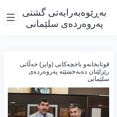
Ski
بەڕێوەبەرایەتی گشتی
t
conten
پەروەردەی سلێمانی
قوتابخانەو باخچەكانی (وایز) خەڵاتی
رێزلێنان دەبەخشێتە پەروەردەی
سلێمانی