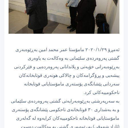
ئەمڕۆ ٢٠٢٠/١/٢٩ مامۆستا عمر محمد امین بەڕێوەبەری
گشتی پەروەردەی سلێمانی بە وەکالەت بە یاوەری
بەڕێوەبەرانی خۆیەتی و پلاندانانی پەروەردەیی و فێرکردنی
پیشەیی و پڕۆگرامەکان و چالاکی هونەری قوتابخانەکان
سەردانی پێشانگەی پۆستەری مامۆستایانی قوتابخانە
ناحکومییەکانی کرد.
بە سەرپەرشتی بەڕێوەبەرایەتی گشتی پەروەردەی سلێمانی
و بە بەشداری ٣٠ قوتابخانەی ناحکومی پێشانگەی پۆستەری
مامۆستایانی قوتابخانە ناحکومییەکان کرایەوە لە گەلەری
(ئازاد شەوقی) بەڕێوەبەری گشتی بە وەکالەت دەست