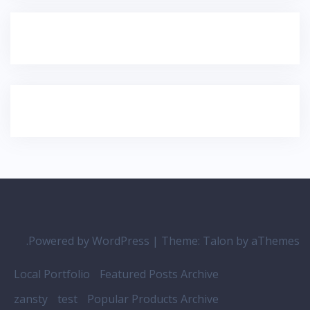
Powered by WordPress
|
Theme:
Talon
by aThemes.
Local Portfolio
Featured Posts Archive
zansty
test
Popular Products Archive