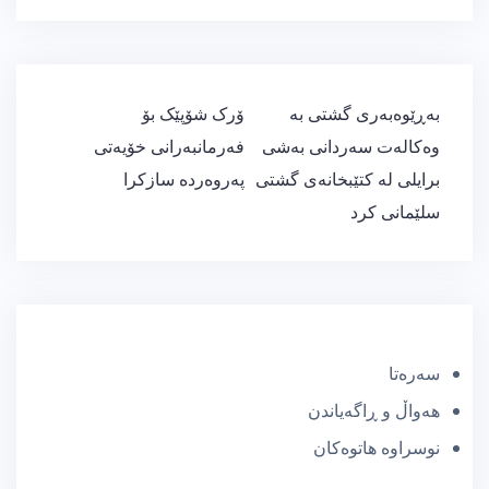
ڕێدۆزیی
بەڕێوەبەری گشتی بە
ۆرک شۆپێک بۆ
بابەت
وەکالەت سەردانی بەشی
فەرمانبەرانی خۆیەتی
برایلی لە کتێبخانەی گشتی
پەروەردە سازکرا
سلێمانی کرد
سەرەتا
هەواڵ و ڕاگەیاندن
نوسراوە هاتوەکان