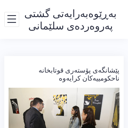
Ski
بەڕێوەبەرایەتی گشتی
t
conten
پەروەردەی سلێمانی
پێشانگەی پۆستەری قوتابخانە
ناحکومییەکان کرایەوە