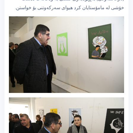
خۆشی لە مامۆستایان کرد هیوای سەرکەوتنی بۆ خواستن.