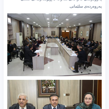
پەروەردەی سلێمانی.