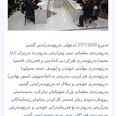
ئەمڕۆ 27/1/2020 لە هۆڵی بەڕێوەبەرایەتی گشتی
پەروەردەی سلێمانی تیمی وەزارەتی پەروەردە بەڕێزان (دانا
محمد) بەڕێوەبەری فێرکردنی ئامادەیی و (فەرمان قاسم)
بەڕێوەبەری مۆڵەتی خوێندن و (یوسف حمەد مەولود)
بەڕێوەبەری فێرکردنی بنەڕەتی بە ئامادەبوونی (سنور بهادین)
بەڕێوەبەری خۆیەتی و میلاک لە بەڕێوەبەرایەتی گشتی
پەروەردەی سلێمانی ۆرک شۆپێکیان سازکرد، بەمەبەستی
ڕوونکردنەوەی زیاتر لەسەر کارکردن بەیاساو ڕێنماییەکانی
وەزارەتی پەروەردە بۆ فەرمانبەرانی خۆیەتی و بەڕێوەبەرێتی
پەروەردەی قەزاکانی سەر بە بەڕێوەبەرایەتی گشتی