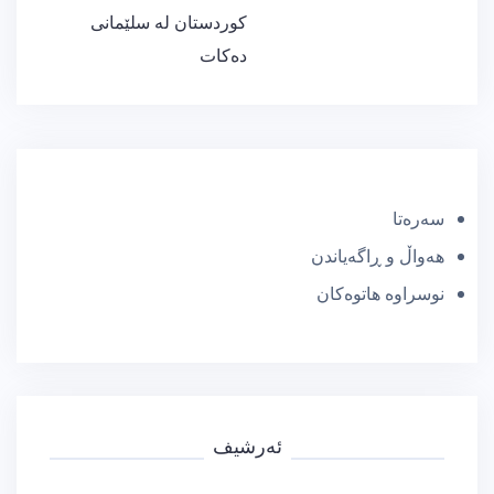
کوردستان له‌ سلێمانی
ده‌كات
سەرەتا
هەواڵ و ڕاگەیاندن
نوسراوە هاتوەکان
ئەرشیف