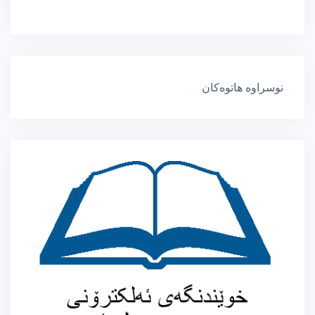
نوسراوە هاتوەکان