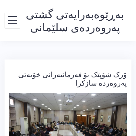
Ski
بەڕێوەبەرایەتی گشتی
t
conten
پەروەردەی سلێمانی
ۆرک شۆپێک بۆ فەرمانبەرانی خۆیەتی
پەروەردە سازکرا