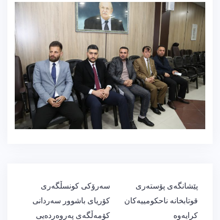
ڕێدۆزیی
پێشانگەی پۆستەری
سەرۆکی کونسڵگەری
بابەت
قوتابخانە ناحکومییەکان
کۆریای باشوور سەردانی
کرایەوە
کۆمەڵگەی پەروەردەیی