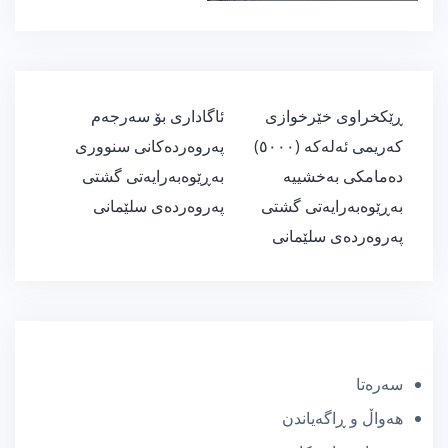
ڕێدۆزیی
ڕێکخراوی خێرخوازی
ئاگاداری بۆ سەرجەم
بابەت
کەریمی ئەلەکە (٥٠٠٠)
پەروەردەکانی سنووری
دەمامکی بەخشییە
بەڕێوەبەرایەتی گشتی
بەڕێوەبەرایەتی گشتی
پەروەردەی سلێمانی
پەروەردەی سلێمانی
سەرەتا
هەواڵ و ڕاگەیاندن