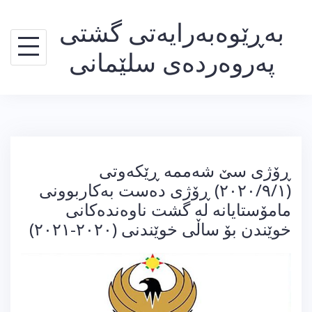
Ski
بەڕێوەبەرایەتی گشتی
t
conten
پەروەردەی سلێمانی
ڕۆژی سێ شەممە ڕێکەوتی
(٢٠٢٠/٩/١) ڕۆژی دەست بەکاربوونی
مامۆستایانە لە گشت ناوەندەکانی
خوێندن بۆ ساڵی خوێندنی (٢٠٢٠-٢٠٢١)