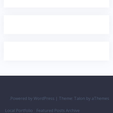
Powered by WordPress
|
Theme:
Talon
by aThemes.
Local Portfolio
Featured Posts Archive