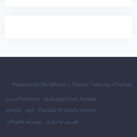
Powered by WordPress
|
Theme:
Talon
by aThemes.
Local Portfolio
Featured Posts Archive
zansty
test
Popular Products Archive
فۆرمی وانەبێژی
نوسراوە هاتوەکان