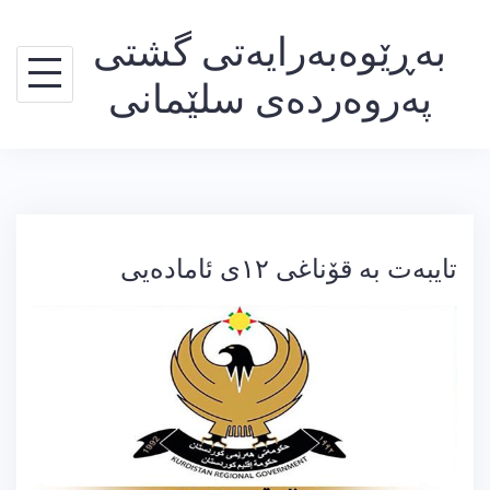
Ski
بەڕێوەبەرایەتی گشتی
t
conten
پەروەردەی سلێمانی
تایبەت بە قۆناغی ١٢ی ئامادەیی