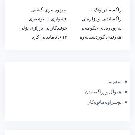
ڕێدۆزیی
راگەیەندراوێک لە
بەڕێوەبەری گشتی
بابەت
راگەیاندنی وەزارەتی
پێشوازی لە نوێنەری
پەروەردەی حکومەتی
خوێندکارانی ناڕازی پۆلی
هەرێمی کوردستانەوە
١٢ی ئامادەیی کرد
سەرەتا
هەواڵ و ڕاگەیاندن
نوسراوە هاتوەکان