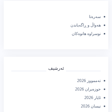
سەرەتا
هەواڵ و ڕاگەیاندن
نوسراوە هاتوەکان
ئەرشیف
تەممووز 2026
حوزه‌یران 2026
ئایار 2026
نیسان 2026