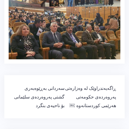
ڕێدۆزیی
ڕاگەیەندراوێک لە وەزارەتی
سەردانی بەڕێوەبەری
بابەت
پەروەردەی حکومەتی
گشتی پەروەردەی سلێمانی
هەرێمی کوردستانەوە :￼
بۆ ناحیەی بنگرد