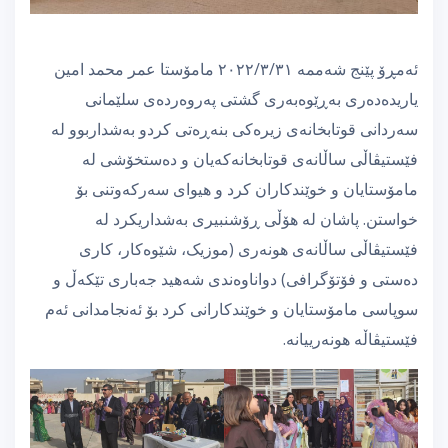
ئەمڕۆ پێنج شەممە ٢٠٢٢/٣/٣١ مامۆستا عمر محمد امین
یاریدەدەری بەڕێوەبەری گشتی پەروەردەی سلێمانی
سەردانی قوتابخانەی زیرەکی بنەڕەتی کردو بەشداربوو لە
فێستیڤاڵی ساڵانەی قوتابخانەکەیان و دەستخۆشی لە
مامۆستایان و خوێندکاران کرد و هیوای سەرکەوتنی بۆ
خواستن. پاشان لە هۆڵی ڕۆشنبیری بەشداریکرد لە
فێستیڤاڵی ساڵانەی هونەری (موزیک، شێوەکار، کاری
دەستی و فۆتۆگرافی) دواناوەندی شەهید جەباری تێکەڵ و
سوپاسی مامۆستایان و خوێندکارانی کرد بۆ ئەنجامدانی ئەم
فێستیڤاڵە هونەرییانە.