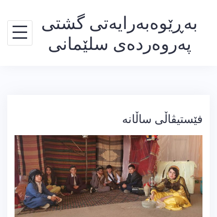
Ski
بەڕێوەبەرایەتی گشتی
t
conten
پەروەردەی سلێمانی
فێستیڤاڵی ساڵانە