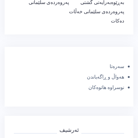
بەڕێوەبەرایەتی گشتی
پەروەردەی سلێمانی
پەروەردەی سلێمانی خەڵات
دەكات
سەرەتا
هەواڵ و ڕاگەیاندن
نوسراوە هاتوەکان
ئەرشیف