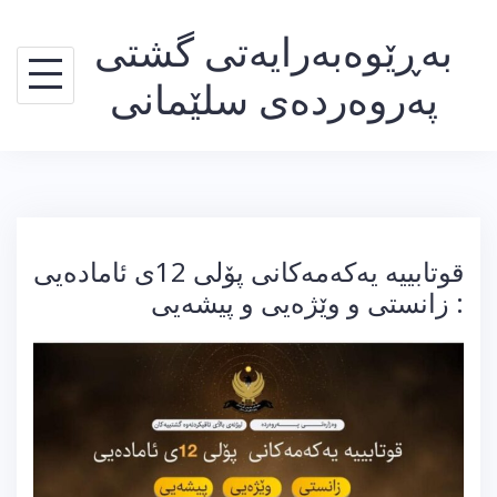
Ski
بەڕێوەبەرایەتی گشتی
t
conten
پەروەردەی سلێمانی
قوتابییە یەکەمەکانی پۆلی 12ی ئامادەیی
: زانستی و وێژەیی و پیشەیی