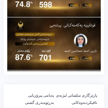
ڕێدۆزیی
پارێزگاری سلێمانی لیژنەی
پەیامی پیرۆزبایی
بابەت
تاقیكردنەوەكانی
بەڕێوەبەری گشتی