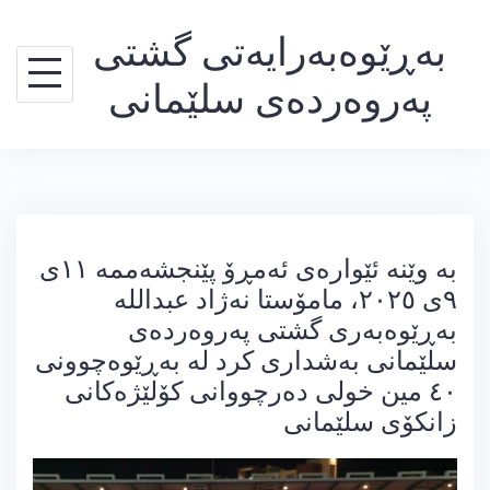
Ski
بەڕێوەبەرایەتی گشتی
t
conten
پەروەردەی سلێمانی
بە وێنە ئێوارەی ئەمڕۆ پێنجشەممە ١١ی
٩ی ٢٠٢٥، مامۆستا نەژاد عبدالله
بەڕێوەبەری گشتی پەروەردەی
سلێمانی بەشداری کرد لە بەڕێوەچوونی
٤٠ مین خولی دەرچووانی کۆلێژەکانی
زانکۆی سلێمانی