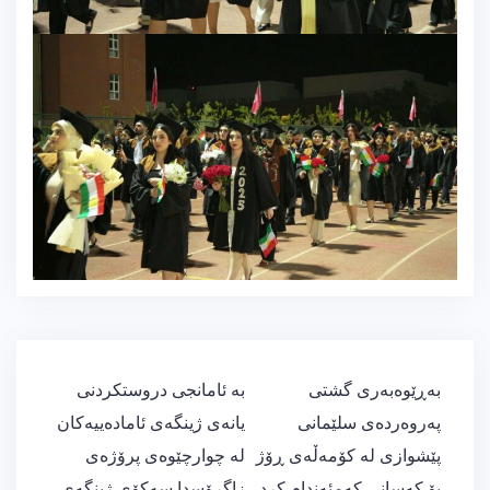
ڕێدۆزیی
بەڕێوەبەری گشتی
بە ئامانجی دروستکردنی
بابەت
پەروەردەی سلێمانی
یانەی ژینگەی ئامادەییەکان
پێشوازی لە کۆمەڵەی ڕۆژ
لە چوارچێوەی پرۆژەی
بۆ کەسانی کەمئەندام کرد
زاگرۆسدا سەکۆی ژینگەی