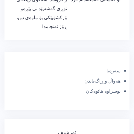
تۆڕی گەشەپێدانی پێڕەو
ۆرکشۆپێکی بۆ ماوەی دوو
ڕۆژ ئەنجامدا
سەرەتا
هەواڵ و ڕاگەیاندن
نوسراوە هاتوەکان
ئەرشیف