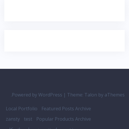
Powered by WordPress
|
Theme:
Talon
by aThemes.
Local Portfolio
Featured Posts Archive
zansty
test
Popular Products Archive