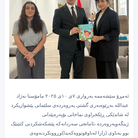
ئەمڕۆ سێشەممە بەرواری ٧ی ١٠ی ٢٠٢٥ مامۆستا نەژاد
عبداللە بەڕێوەبەری گشتی پەروەردەی سلێمانی پێشوازیکرد
لە شاندێکی ڕێکخراوی نماخانی بۆپەرەپێدانی
ژینگەوپەروەردە ،ئامانجی سەردانەکە پێشکەشکردنی کتێبێک
بوو بەناوی (زارا لەناوقوتووەکەیدا)وڕوونکردنەوەی