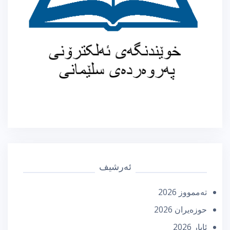
ئەرشیف
تەممووز 2026
حوزه‌یران 2026
ئایار 2026