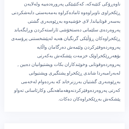
ناوەڕۆکی کتێبەکە، کەکتێبێکی پەرورەدەییە ولەلایەن
ڕێکخراوی ناوبراوەوە ئامادەکراوە بەمەبەستی دابەشکردنی
بەسەر قوتابیاندا, لای خۆشیەوە بەڕێوەبەری گشتی
پەروەردەی سلێمانی دەستخۆشی ئاراستەکردن وڕایگەیاند
ڕێکخراوەکان ڕۆڵێکی گرنگیان هەیە لەپێشخستنی پرۆسەی
پەروەردەوفێرکردن وئێمەش دەرگامان واڵایە
بۆهەرڕێکخراوێک خزمەت پێشکەش بەکەرتی
پەروەردەوقوتابی وخوێندکاران بکات وپشتیوانیان دەبین ,
لەبەرامبەردا شاندی ڕێکخراو پشتگیری وپشتیوانی
بەڕێوەبەری گشتیان بەرزنرخاند کە بەردەوام لەخەمی
کەرتی پەروەردەوفێرکردنەوهەماهەنگی وکارئاسانی تەواو
پێشکەش بەڕێکخراوەکان دەکات.