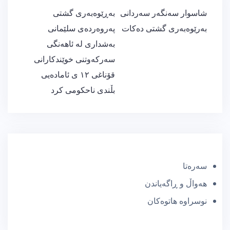
ڕێدۆزیی
شاسوار سەنگەر سەردانی
بەڕێوەبەری گشتی
بابەت
بەرێوەبەری گشتی دەكات
پەروەردەی سلێمانی
بەشداری لە ئاهەنگی
سەرکەوتنی خوێندکارانی
قۆناغی ١٢ ی ئامادەیی
بڵندی ناحکومی كرد
سەرەتا
هەواڵ و ڕاگەیاندن
نوسراوە هاتوەکان