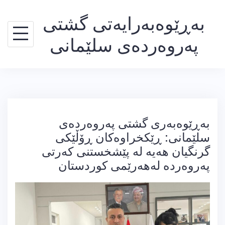
Ski
بەڕێوەبەرایەتی گشتی
t
conten
پەروەردەی سلێمانی
بەڕێوەبەری گشتی پەروەردەی
سلێمانی: ڕێکخراوەکان ڕۆڵێکی
گرنگیان هەیە لە پێشخستنی کەرتی
پەروەردە لەهەرێمی کوردستان