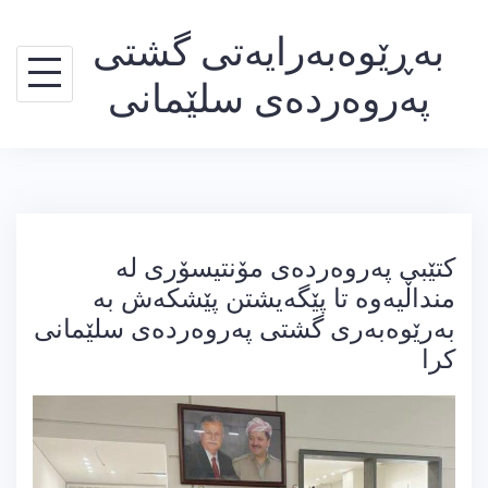
Ski
بەڕێوەبەرایەتی گشتی
t
conten
پەروەردەی سلێمانی
کتێبی پەروەردەی مۆنتیسۆری لە
منداڵیەوە تا پێگەیشتن پێشکەش بە
بەرێوەبەری گشتی پەروەردەی سلێمانی
کرا