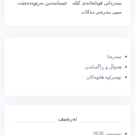
سەردانی قوتابخانەی كێلە
عیسامەدین بەرێوەدەچێت
سپی بنەرەتی دەكات
سەرەتا
هەواڵ و ڕاگەیاندن
نوسراوە هاتوەکان
ئەرشیف
تەممووز 2026