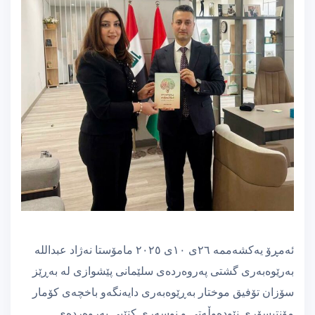
ئەمڕۆ یەکشەممە ٢٦ی ١٠ی ٢٠٢٥ مامۆستا نەژاد عبداللە
بەرێوەبەری گشتی پەروەردەی سلێمانی پێشوازی لە بەڕێز
سۆزان تۆفیق موختار بەڕێوەبەری دایەنگەو باخچەی کۆمار
مۆنتیسۆری نێودەوڵەتی و نوسەری کتێبی پەروەردەی