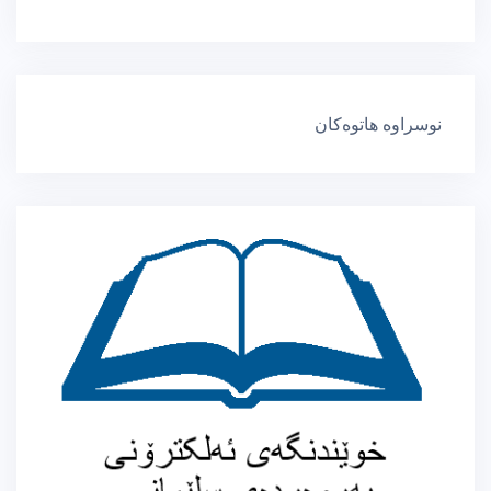
نوسراوە هاتوەکان