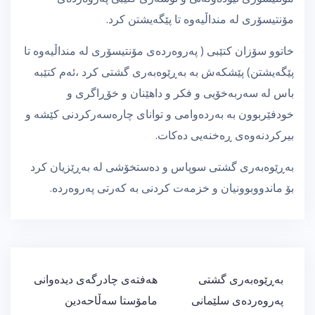
مۆنتیسۆری لە منداڵیەوە تا پێگەیشتن کرد.
خاتوو سۆزان كتێبی ( پەروەردەی مۆنتیسۆری لە منداڵیەوە تا
پێگەیشتن) پێشكەش بە بەڕێوەبەری گشتی كرد ،ئەم كتێبە
باس لە سەربەخۆیی و فکر و داهێنان و خۆڕاگری و
خودفێربوون بە بەردەوامی و توانای چارەسەرکردنی کێشە و
بیرکردنەوەی ڕەخنەیی دەكات.
بەڕێوەبەری گشتی سوپاس و دەستخۆشی لە بەڕێزیان کرد
بۆ ماندووبوونیان و خزمەت کردنی بە کەرتی پەروەردە.
ڕێدۆزیی
بەڕێوەبەری گشتی
هەفتەی چادرگەی دیدەوانی
بابەت
پەروەردەی سلێمانی
مامۆستا سەڵاحەدین