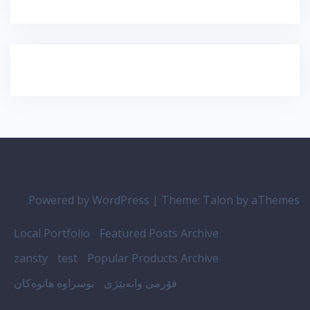
Powered by WordPress
|
Theme:
Talon
by aThemes.
Local Portfolio
Featured Posts Archive
zansty
test
Popular Products Archive
فۆرمی وانەبێژی
نوسراوە هاتوەکان