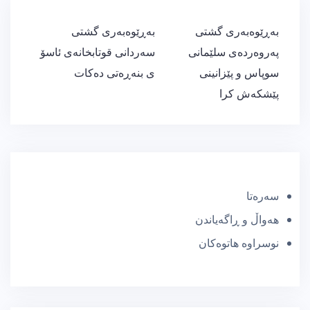
ڕێدۆزیی
بەڕێوەبەری گشتی
بەڕێوەبەری گشتی
بابەت
پەروەردەی سلێمانی
سەردانی قوتابخانەی ئاسۆ
سوپاس و پێزانینی
ی بنەڕەتی دەکات
پێشكەش كرا
سەرەتا
هەواڵ و ڕاگەیاندن
نوسراوە هاتوەکان