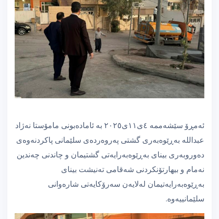
ئەمڕۆ سێشەممە ٤ی١١ی٢٠٢٥ بە ئامادەبونی مامۆستا نەژاد
عبداللە بەڕێوەبەری گشتی پەروەردەی سلێمانی پاکردنەوەی
دەوروبەری بینای بەڕێوەبەرایەتی گشتیمان و چاندنی چەندین
نەمام و بیهارتۆنکردنی شەقامی تەنيشت بینای
بەڕێوەبەرایەتیمان لەلایەن سەرۆکایەتی شارەوانی
سلێمانییەوە.