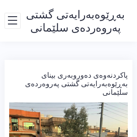
Ski
بەڕێوەبەرایەتی گشتی
t
conten
پەروەردەی سلێمانی
پاکردنەوەی دەوروبەری بینای
بەڕێوەبەرایەتی گشتی پەروەردەی
سلێمانی