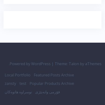
Powered by WordPress
|
Theme:
Talon
by aThemes.
Local Portfolio
Featured Posts Archive
zansty
test
Popular Products Archive
فۆرمی وانەبێژی
نوسراوە هاتوەکان