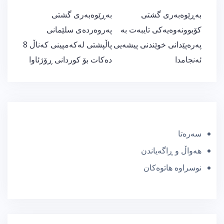
ڕێدۆزیی
بەڕێوەبەری گشتی
بەڕێوەبەری گشتی
بابەت
کۆبوونەوەیەکی تایبەت بە
پەروەردەی سلێمانی
پەرەپێدانی خوێندنی پیشەیی
پاڵپشتی لەکەمپینی کەناڵ 8
ئەنجامدا
دەکات بۆ کوردانی ڕۆژئاوا
سەرەتا
هەواڵ و ڕاگەیاندن
نوسراوە هاتوەکان