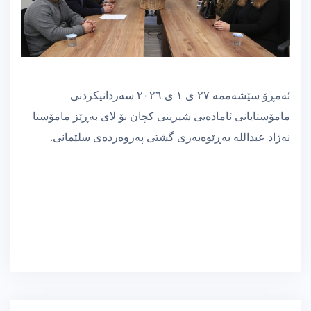
ئەمڕۆ سێشەممە ٢٧ ی ١ ی ٢٠٢٦ سەردانیكردنی
مامۆستایانی ئامادەیی شیرینی كچان بۆ لای بەڕێز مامۆستا
نەژاد عبداللە بەڕێوەبەری گشتی پەروەردەی سلێمانی.