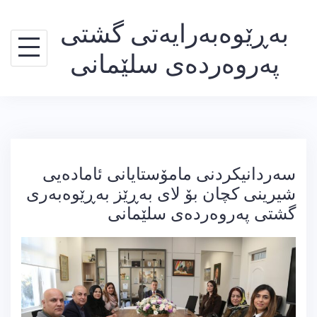
Ski
بەڕێوەبەرایەتی گشتی
t
conten
پەروەردەی سلێمانی
سەردانیكردنی مامۆستایانی ئامادەیی
شیرینی كچان بۆ لای بەڕێز بەڕێوەبەری
گشتی پەروەردەی سلێمانی