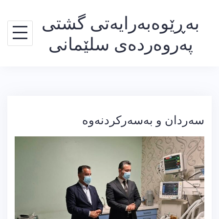
Ski
بەڕێوەبەرایەتی گشتی
t
conten
پەروەردەی سلێمانی
سەردان و بەسەرکردنەوە