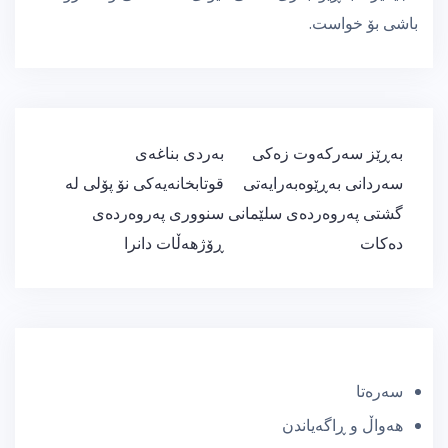
باشی بۆ خواست.
ڕێدۆزیی
بەڕێز سەرکەوت زەکی
بەردی بناغەی
بابەت
سەردانی بەڕێوەبەرایەتی
قوتابخانەیەکی نۆ پۆلی لە
گشتی پەروەردەی سلێمانی
سنووری پەروەردەی
دەکات
ڕۆژهەڵات دانرا
سەرەتا
هەواڵ و ڕاگەیاندن