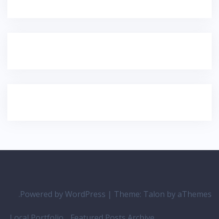
Powered by WordPress
|
Theme:
Talon
by aThemes.
Local Portfolio
Featured Posts Archive