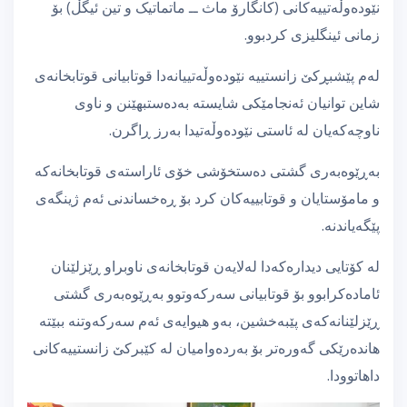
نێودەوڵەتییەکانی (کانگارۆ ماث ــ ماتماتیک و تین ئیگڵ) بۆ
زمانی ئینگلیزی کردبوو.
لەم پێشبڕکێ زانستییە نێودەوڵەتییانەدا قوتابیانی قوتابخانەی
شاین توانیان ئەنجامێکی شایستە بەدەستبهێنن و ناوی
ناوچەکەیان لە ئاستی نێودەوڵەتیدا بەرز ڕاگرن.
بەڕێوەبەری گشتی دەستخۆشی خۆی ئاراستەی قوتابخانەکە
و مامۆستایان و قوتابییەکان کرد بۆ ڕەخساندنی ئەم ژینگەی
پێگەیاندنە.
لە کۆتایی دیدارەکەدا لەلایەن قوتابخانەی ناوبراو ڕێزلێنان
ئامادەکرابوو بۆ قوتابیانی سەرکەوتوو بەڕێوەبەری گشتی
ڕێزلێنانەکەی پێبەخشین، بەو هیوایەی ئەم سەرکەوتنە ببێتە
هاندەرێکی گەورەتر بۆ بەردەوامیان لە کێبرکێ زانستییەکانی
داهاتوودا.