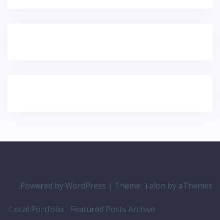
Powered by WordPress
|
Theme:
Talon
by aThemes.
Local Portfolio
Featured Posts Archive