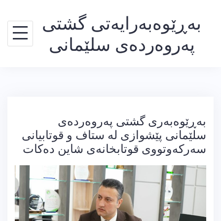
Ski
بەڕێوەبەرایەتی گشتی
t
conten
پەروەردەی سلێمانی
بەڕێوەبەری گشتی پەروەردەی
سلێمانی پێشوازی لە ستاف و قوتابیانی
سەرکەوتووی قوتابخانەی شاین دەکات