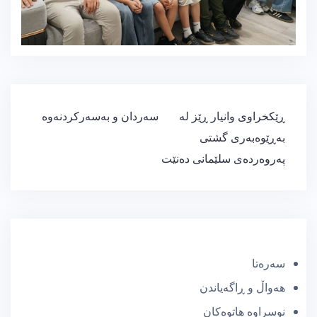
ڕێدۆزیی
ڕێکخراوی وانیار ڕێز لە
سەردان و بەسەرکردنەوە
بابەت
بەڕێوەبەری گشتی
پەروەردەی سلێمانی دەنێت
سەرەتا
هەواڵ و ڕاگەیاندن
نوسراوە هاتوەکان