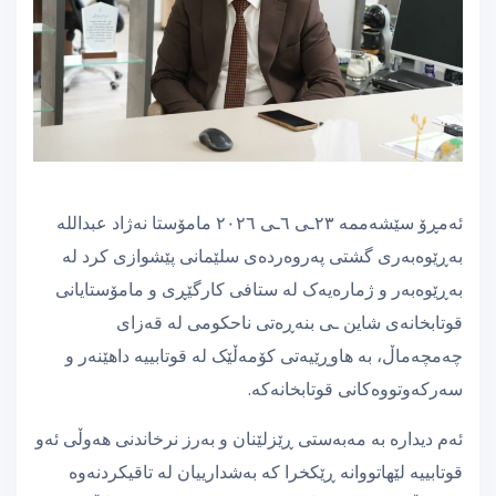
ئەمڕۆ سێشەممە ٢٣ـی ٦ـی ٢٠٢٦ مامۆستا نەژاد عبدالله
بەڕێوەبەری گشتی پەروەردەی سلێمانی پێشوازی کرد لە
بەڕێوەبەر و ژمارەیەک لە ستافی کارگێڕی و مامۆستایانی
قوتابخانەی شاین ـی بنەڕەتی ناحکومی لە قەزای
چەمچەماڵ، بە هاوڕێیەتی کۆمەڵێک لە قوتابییە داهێنەر و
سەرکەوتووەکانی قوتابخانەکە.
ئەم دیدارە بە مەبەستی ڕێزلێنان و بەرز نرخاندنی هەوڵی ئەو
قوتابییە لێهاتووانە ڕێکخرا کە بەشدارییان لە تاقیکردنەوە