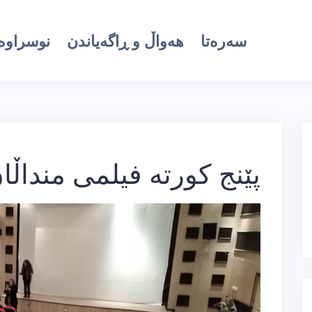
سەرەتا
هەواڵ و ڕاگەیاندن
نوسراوە 
پێنج كورتە فیلمی منداڵ