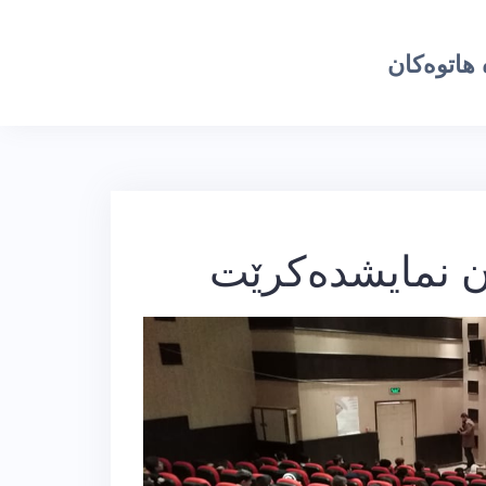
هاتوەکان
ان نمایشدەكرێت