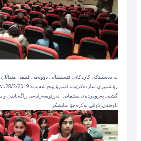
لە دەستپێكی كارەكانی فێستیڤاڵی دووەمی فیلمی منداڵان ك
ناوەندی لاوانی بەكرەجۆ نمایشكرا.