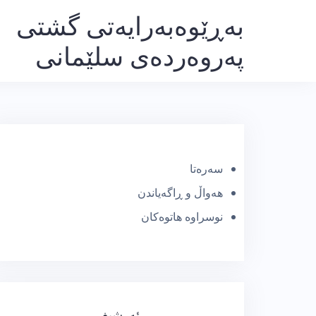
Ski
بەڕێوەبەرایەتی گشتی
t
پەروەردەی سلێمانی
conten
سەرەتا
هەواڵ و ڕاگەیاندن
نوسراوە هاتوەکان
ئەرشیف