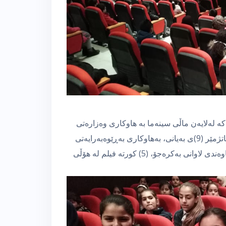
ە لەلایەن ماڵی سینەما بە هاوكاری وەزارەتی
رۆشنبیری سازدەكرێت، ئەمڕۆ پێنج شەممە 28/3/2019، كاتژمێر (9)ی بەیانی، بەهاوكاری بەڕێوەبەرایەتی
گشتی پەروەردەی سلێمانی- بەڕێوەبەرایەتی ڕاگەیاندن و ناوەندی لاوانی بەكرەجۆ، (5) كورتە فیلم لە هۆڵی